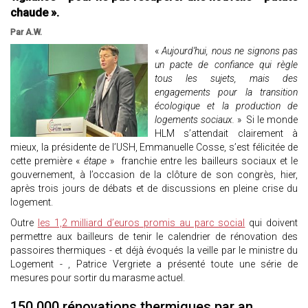
chaude ».
Par A.W.
«
Aujourd’hui, nous ne signons pas
un pacte de confiance qui règle
tous les sujets, mais des
engagements pour la transition
écologique et la production de
logements sociaux.
» Si le monde
HLM s’attendait clairement à
mieux, la présidente de l’USH, Emmanuelle Cosse, s’est félicitée de
cette première «
étape
» franchie entre les bailleurs sociaux et le
gouvernement, à l’occasion de la clôture de son congrès, hier,
après trois jours de débats et de discussions en pleine crise du
logement.
Outre
les 1,2 milliard d’euros promis au parc social
qui doivent
permettre aux bailleurs de tenir le calendrier de rénovation des
passoires thermiques - et déjà évoqués la veille par le ministre du
Logement - , Patrice Vergriete a présenté toute une série de
mesures pour sortir du marasme actuel.
150 000 rénovations thermiques par an