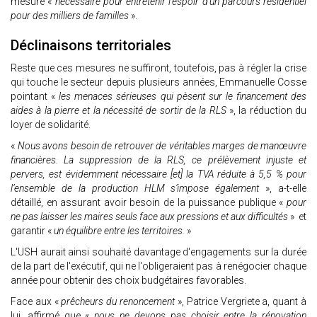
mesure «
nécessaire pour entretenir l’espoir d’un parcours résidentiel
pour des milliers de familles
».
Déclinaisons territoriales
Reste que ces mesures ne suffiront, toutefois, pas à régler la crise
qui touche le secteur depuis plusieurs années, Emmanuelle Cosse
pointant «
les menaces sérieuses qui pèsent sur le financement des
aides à la pierre et la nécessité de sortir de la RLS
», la réduction du
loyer de solidarité.
«
Nous avons besoin de retrouver de véritables marges de manœuvre
financières. La suppression de la RLS, ce prélèvement injuste et
pervers, est évidemment nécessaire [et] la TVA réduite à 5,5 % pour
l’ensemble de la production HLM s’impose également
», a-t-elle
détaillé, en assurant avoir besoin de la puissance publique «
pour
ne pas laisser les maires seuls face aux pressions et aux difficultés
»
et
garantir «
un équilibre entre les territoires.
»
L'USH aurait ainsi souhaité davantage d'engagements sur la durée
de la part de l'exécutif, qui ne l'obligeraient pas à renégocier chaque
année pour obtenir des choix budgétaires favorables.
Face aux «
prêcheurs du renoncement
», Patrice Vergriete a, quant à
lui, affirmé que «
nous ne devons pas choisir entre la rénovation