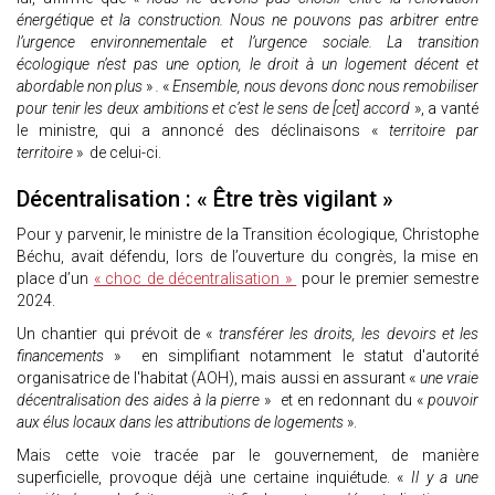
énergétique et la construction. Nous ne pouvons pas arbitrer entre
l’urgence environnementale et l’urgence sociale. La transition
écologique n’est pas une option, le droit à un logement décent et
abordable non plus
»
.
«
Ensemble, nous devons donc nous remobiliser
pour tenir les deux ambitions et c’est le sens de [cet] accord
», a vanté
le ministre, qui a annoncé des déclinaisons «
territoire par
territoire
» de celui-ci.
Décentralisation : « Être très vigilant »
Pour y parvenir, le ministre de la Transition écologique, Christophe
Béchu, avait défendu, lors de l’ouverture du congrès, la mise en
place d’un
« choc de décentralisation »
pour le premier semestre
2024.
Un chantier qui prévoit de «
transférer les droits, les devoirs et les
financements
» en simplifiant notamment le statut d'autorité
organisatrice de l'habitat (AOH), mais aussi en assurant «
une vraie
décentralisation des aides à la pierre
» et en redonnant du «
pouvoir
aux élus locaux dans les attributions de logements
».
Mais cette voie tracée par le gouvernement, de manière
superficielle, provoque déjà une certaine inquiétude. «
Il y a une