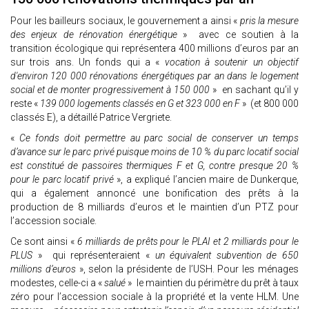
Pour les bailleurs sociaux, le gouvernement a ainsi «
pris la mesure
des enjeux de rénovation énergétique
» avec ce soutien à la
transition écologique qui représentera 400 millions d’euros par an
sur trois ans. Un fonds qui a «
vocation à soutenir un objectif
d'environ 120 000 rénovations énergétiques par an dans le logement
social et de monter progressivement à 150 000
» en sachant qu’il y
reste «
139 000 logements classés en G et 323 000 en F
» (et 800 000
classés E), a détaillé Patrice Vergriete.
«
Ce fonds doit permettre au parc social de conserver un temps
d’avance sur le parc privé puisque moins de 10 % du parc locatif social
est constitué de passoires thermiques F et G, contre presque 20 %
pour le parc locatif privé
», a expliqué l’ancien maire de Dunkerque,
qui a également annoncé une bonification des prêts à la
production de 8 milliards d’euros et le maintien d’un PTZ pour
l’accession sociale.
Ce sont ainsi «
6 milliards de prêts pour le PLAI et 2 milliards pour le
PLUS
» qui représenteraient «
un équivalent subvention de 650
millions d’euros
», selon la présidente de l’USH. Pour les ménages
modestes, celle-ci a «
salué
» le maintien du périmètre du prêt à taux
zéro pour l’accession sociale à la propriété et la vente HLM. Une