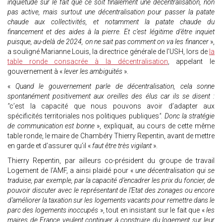
inquiétude sur le fait que ce soit finalement une décentralisation, non
pas active, mais surtout une décentralisation pour passer la patate
chaude aux collectivités, et notamment la patate chaude du
financement et des aides à la pierre. Et c’est légitime d’être inquiet
puisque, au-delà de 2024, on ne sait pas comment on va les financer
»,
a souligné Marianne Louis, la directrice générale de l’USH, lors de
la
table ronde consacrée à la décentralisation
, appelant le
gouvernement à «
lever les ambiguïtés
».
«
Quand le gouvernement parle de décentralisation, cela sonne
spontanément positivement aux oreilles des élus car ils se disent :
"
c’est la capacité que nous pouvons avoir d’adapter aux
spécificités territoriales nos politiques publiques
". Donc la stratégie
de communication est bonne
», expliquait, au cours de cette même
table ronde, le maire de Chambéry Thierry Repentin, avant de mettre
en garde et d’assurer qu’il «
faut être très vigilant
».
Thierry Repentin, par ailleurs co-président du groupe de travail
Logement de l’AMF, a ainsi plaidé pour «
une décentralisation qui se
traduise, par exemple, par la capacité d’encadrer les prix du foncier, de
pouvoir discuter avec le représentant de l’Etat des zonages ou encore
d’améliorer la taxation sur les logements vacants pour remettre dans le
parc des logements inoccupés
», tout en insistant sur le fait que «
les
maires de France veulent continuer à construire du logement sur leur