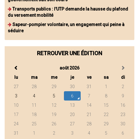
Transports publics : l'UTP demande la hausse du plafond
du versement mobilité
Sapeur-pompier volontaire, un engagement qui peine à
séduire
RETROUVER UNE ÉDITION
août 2026
lu
ma
me
je
ve
sa
di
27
28
29
30
31
1
2
3
4
5
6
7
8
9
10
11
12
13
14
15
16
17
18
19
20
21
22
23
24
25
26
27
28
29
30
31
1
2
3
4
5
6