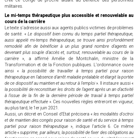
crée ce congé de proche aidant au bénéfice des personnels
militaires.
Le mi-temps thérapeutique plus accessible et renouvelable au
cours de la carrière
Le texte s’adresse aussi aux agents publics victimes de problèmes
de santé. «
Le dispositif bien connu du temps partiel thérapeutique,
aussi appelé mi-temps thérapeutique, se trouve ainsi profondément
remodelé afin de bénéficier à un plus grand nombre d’agents en
devenant plus souple d’accès et, surtout, renouvelable au cours de la
carrière
», a affirmé Amélie de Montchalin, ministre de la
Transformation et de la Fonction publiques. L'ordonnance ouvre
ainsi «
la possibilité de travailler à temps partiel pour raison
thérapeutique en l'absence d'arrêt maladie préalable et élargit la portée
de ce dispositif au maintien et au retour à l'emploi
». Il instaure aussi «
la possibilité de reconstituer les droits de l’agent après un an d’activité
à l’issue de la fin de la dernière période de travail à temps partiel
thérapeutique effectuée
». Ces nouvelles règles entreront en vigueur,
au plus tard, le 1er juin 2021.
Aussi, un décret en Conseil d'Etat précisera «
les modalités d'octroi
et de maintien des congés pour raison de santé et du service à temps
partiel pour raison thérapeutique
», indique l'article 6. Ce même
article «
supprime, par ailleurs, la possibilité de fixer des obligations au