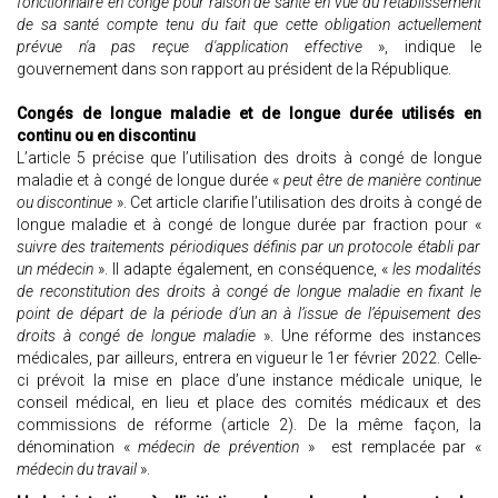
fonctionnaire en congé pour raison de santé en vue du rétablissement
de sa santé compte tenu du fait que cette obligation actuellement
prévue n'a pas reçue d'application effective
», indique le
gouvernement dans son rapport au président de la République.
Congés de longue maladie et de longue durée utilisés en
continu ou en discontinu
L’article 5 précise que l’utilisation des droits à congé de longue
maladie et à congé de longue durée «
peut être de manière continue
ou discontinue
». Cet article clarifie l’utilisation des droits à congé de
longue maladie et à congé de longue durée par fraction pour «
suivre des traitements périodiques définis par un protocole établi par
un médecin
». Il adapte également, en conséquence, «
les modalités
de reconstitution des droits à congé de longue maladie en fixant le
point de départ de la période d’un an à l’issue de l’épuisement des
droits à congé de longue maladie
». Une réforme des instances
médicales, par ailleurs, entrera en vigueur le 1er février 2022. Celle-
ci prévoit la mise en place d’une instance médicale unique, le
conseil médical, en lieu et place des comités médicaux et des
commissions de réforme (article 2). De la même façon, la
dénomination «
médecin de prévention
» est remplacée par «
médecin du travail
».