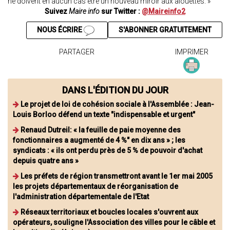
ne doivent en aucun cas être un nouveau miroir aux alouettes. »
Suivez
Maire info
sur Twitter :
@Maireinfo2
NOUS ÉCRIRE
S'ABONNER GRATUITEMENT
PARTAGER
IMPRIMER
DANS L'ÉDITION DU JOUR
Le projet de loi de cohésion sociale à l'Assemblée : Jean-
Louis Borloo défend un texte "indispensable et urgent"
Renaud Dutreil: « la feuille de paie moyenne des
fonctionnaires a augmenté de 4 %" en dix ans » ; les
syndicats : « ils ont perdu près de 5 % de pouvoir d'achat
depuis quatre ans »
Les préfets de région transmettront avant le 1er mai 2005
les projets départementaux de réorganisation de
l'administration départementale de l'Etat
Réseaux territoriaux et boucles locales s'ouvrent aux
opérateurs, souligne l'Association des villes pour le câble et