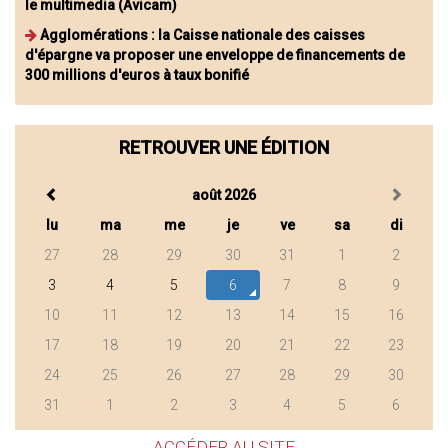
le multimedia (Avicam)
Agglomérations : la Caisse nationale des caisses
d'épargne va proposer une enveloppe de financements de
300 millions d'euros à taux bonifié
RETROUVER UNE ÉDITION
août 2026
lu
ma
me
je
ve
sa
di
27
28
29
30
31
1
2
3
4
5
6
7
8
9
10
11
12
13
14
15
16
17
18
19
20
21
22
23
24
25
26
27
28
29
30
31
1
2
3
4
5
6
ACCÉDER AU SITE