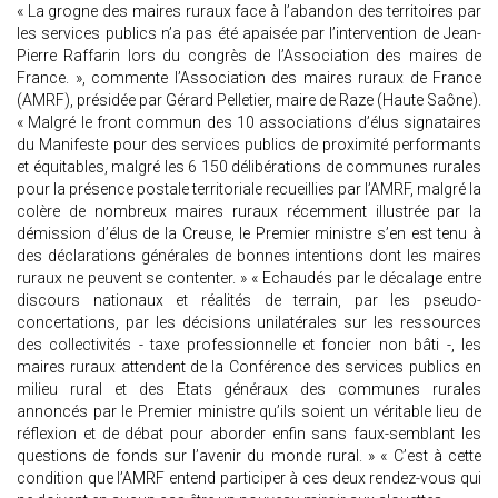
« La grogne des maires ruraux face à l’abandon des territoires par
les services publics n’a pas été apaisée par l’intervention de Jean-
Pierre Raffarin lors du congrès de l’Association des maires de
France. », commente l’Association des maires ruraux de France
(AMRF), présidée par Gérard Pelletier, maire de Raze (Haute Saône).
« Malgré le front commun des 10 associations d’élus signataires
du Manifeste pour des services publics de proximité performants
et équitables, malgré les 6 150 délibérations de communes rurales
pour la présence postale territoriale recueillies par l’AMRF, malgré la
colère de nombreux maires ruraux récemment illustrée par la
démission d’élus de la Creuse, le Premier ministre s’en est tenu à
des déclarations générales de bonnes intentions dont les maires
ruraux ne peuvent se contenter. » « Echaudés par le décalage entre
discours nationaux et réalités de terrain, par les pseudo-
concertations, par les décisions unilatérales sur les ressources
des collectivités - taxe professionnelle et foncier non bâti -, les
maires ruraux attendent de la Conférence des services publics en
milieu rural et des Etats généraux des communes rurales
annoncés par le Premier ministre qu’ils soient un véritable lieu de
réflexion et de débat pour aborder enfin sans faux-semblant les
questions de fonds sur l’avenir du monde rural. » « C’est à cette
condition que l’AMRF entend participer à ces deux rendez-vous qui