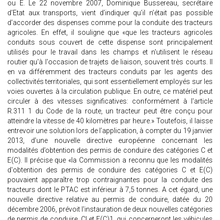
ou E. Le 22 novembre 2007, Dominique Bussereau, secrétaire
d’Etat aux transports, vient d’indiquer qu’il n’était pas possible
d’accorder des dispenses comme pour la conduite des tracteurs
agricoles. En effet, il souligne que «que les tracteurs agricoles
conduits sous couvert de cette dispense sont principalement
utilisés pour le travail dans les champs et n'utilisent le réseau
routier qu'à l'occasion de trajets de liaison, souvent très courts. Il
en va différemment des tracteurs conduits par les agents des
collectivités territoriales, qui sont essentiellement employés sur les
voies ouvertes à la circulation publique. En outre, ce matériel peut
circuler à des vitesses significatives: conformément à l'article
R.311 1 du Code de la route, un tracteur peut être conçu pour
atteindre la vitesse de 40 kilomètres par heure.» Toutefois, il laisse
entrevoir une solution lors de l’application, à compter du 19 janvier
2013, d’une nouvelle directive européenne concernant les
modalités d’obtention des permis de conduire des catégories C et
E(C). Il précise que «la Commission a reconnu que les modalités
d'obtention des permis de conduire des catégories C et E(C)
pouvaient apparaître trop contraignantes pour la conduite des
tracteurs dont le PTAC est inférieur à 7,5 tonnes. A cet égard, une
nouvelle directive relative au permis de conduire, datée du 20
décembre 2006, prévoit l'instauration de deux nouvelles catégories
de permis de conduire, Cl et E(C)1, qui concerneront les véhicules