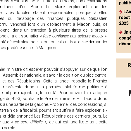
emps n’est plus, pour l’instant du moins, aux déclarations
publi
endiaires d’un Bruno Le Maire expliquant que les
L'A
lectivités locales étaient responsables presque à elles
robot 
les du dérapage des finances publiques. Sébastien
2025
ornu, vendredi lors d’un déplacement à Mâcon puis, ce
k-end, dans un entretien à plusieurs titres de la presse
Un a
onale, a dit souhaiter «
faire confiance aux acteurs locaux
»,
congé
lonté décentralisatrice… dont on est en droit de se demander
désorm
e ses prédécesseurs à Matignon.
R
ier ministre dit espérer pouvoir s’appuyer sur ce que l’on
l’Assemblée nationale, à savoir la coalition du bloc central
t des Républicains. Cette alliance, rappelle le Premier
 représente donc « la première plateforme politique à
e soit pas majoritaire, loin de là. Pour pouvoir faire adopter
e du 49-3, souhaite le Premier ministre – il faudra donc
 à une partie de la gauche. Problème : ces concessions, si
rrain de la fiscalité, pourraient suffire à faire exploser le «
et déjà annoncé Les Républicains ces derniers jours. Le
me que «
ce sera difficile
», ce qui est une litote tant cette
du cercle.