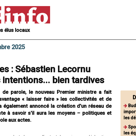
s élus locaux
mbre 2025
les : Sébastien Lecornu
intentions... bien tardives
 de parole, le nouveau Premier ministre a fait
D
antage « laisser faire » les collectivités et de
Il a également annoncé la création d'un réseau de
Bud
import
e à savoir s'il aura les moyens – politiques et
les d
role aux actes.
Spor
les éq