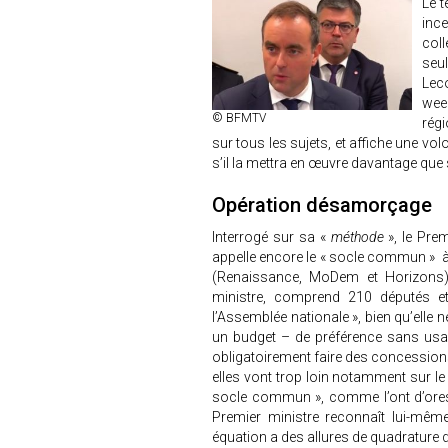
Le t
inc
col
seu
Lec
wee
© BFMTV
régi
sur tous les sujets, et affiche une vo
s’il la mettra en œuvre davantage qu
Opération désamorçage
Interrogé sur sa «
méthode
», le Prem
appelle encore le « socle commun » à 
(Renaissance, MoDem et Horizons) e
ministre, comprend 210 députés et
l’Assemblée nationale », bien qu’elle n
un budget – de préférence sans usag
obligatoirement faire des concessions
elles vont trop loin notamment sur le te
socle commun », comme l’ont d’ores 
Premier ministre reconnaît lui-mê
équation a des allures de quadrature 