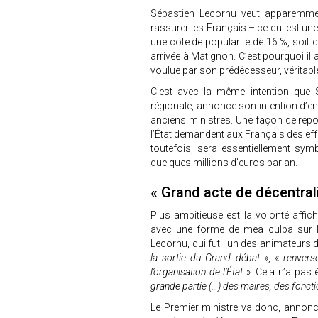
Sébastien Lecornu veut apparemme
rassurer les Français – ce qui est un
une cote de popularité de 16 %, soit
arrivée à Matignon. C’est pourquoi il
voulue par son prédécesseur, véritable
C’est avec la même intention que 
régionale, annonce son intention d’en 
anciens ministres. Une façon de répon
l’État demandent aux Français des eff
toutefois, sera essentiellement sy
quelques millions d’euros par an.
« Grand acte de décentral
Plus ambitieuse est la volonté affich
avec une forme de mea culpa sur l
Lecornu, qui fut l’un des animateurs du
la sortie du Grand débat
», «
renverse
l’organisation de l’État
». Cela n’a pas é
grande partie (…) des maires, des foncti
Le Premier ministre va donc, annonce-