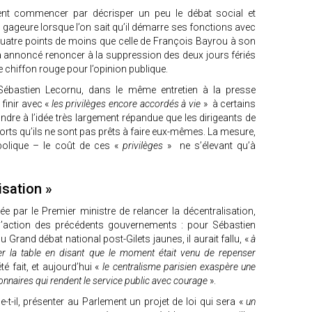
nt commencer par décrisper un peu le débat social et
e gageure lorsque l’on sait qu’il démarre ses fonctions avec
 quatre points de moins que celle de François Bayrou à son
 a annoncé renoncer à la suppression des deux jours fériés
 chiffon rouge pour l’opinion publique.
Sébastien Lecornu, dans le même entretien à la presse
finir avec «
les privilèges encore accordés à vie
» à certains
dre à l’idée très largement répandue que les dirigeants de
orts qu’ils ne sont pas prêts à faire eux-mêmes. La mesure,
mbolique – le coût de ces «
privilèges
» ne s’élevant qu’à
isation »
ée par le Premier ministre de relancer la décentralisation,
’action des précédents gouvernements : pour Sébastien
 Grand débat national post-Gilets jaunes, il aurait fallu, «
à
r la table en disant que le moment était venu de repenser
té fait, et aujourd’hui «
le centralisme parisien exaspère une
onnaires qui rendent le service public avec courage
».
t-il, présenter au Parlement un projet de loi qui sera «
un