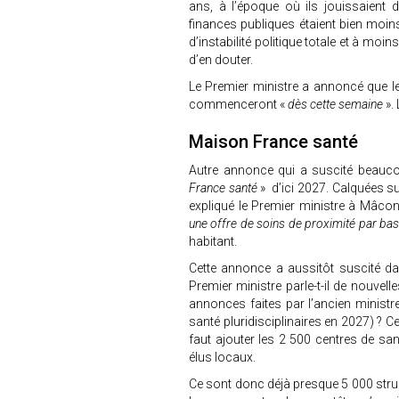
ans, à l’époque où ils jouissaient 
finances publiques étaient bien moins
d’instabilité politique totale et à moi
d’en douter.
Le Premier ministre a annoncé que l
commenceront «
dès cette semaine
».
Maison France santé
Autre annonce qui a suscité beaucou
France santé
» d’ici 2027. Calquées s
expliqué le Premier ministre à Mâcon
une offre de soins de proximité par bas
habitant.
Cette annonce a aussitôt suscité dav
Premier ministre parle-t-il de nouvell
annonces faites par l’ancien minist
santé pluridisciplinaires en 2027) ? C
faut ajouter les 2 500 centres de santé
élus locaux.
Ce sont donc déjà presque 5 000 struct