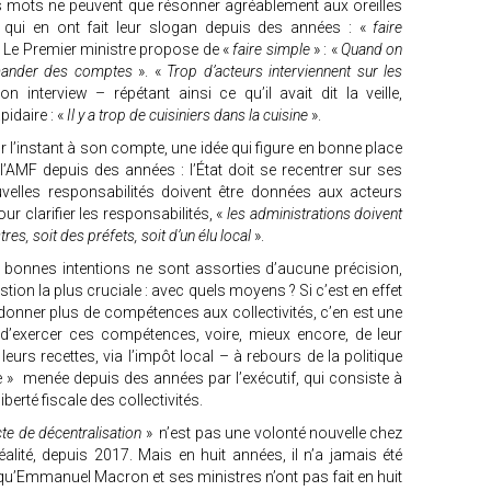
s mots ne peuvent que résonner agréablement aux oreilles
 qui en ont fait leur slogan depuis des années : «
faire
. Le Premier ministre propose de «
faire simple
» : «
Quand on
mander des comptes
». «
Trop d’acteurs interviennent sur les
son interview – répétant ainsi ce qu’il avait dit la veille,
idaire : «
Il y a trop de cuisiniers dans la cuisine
».
 l’instant à son compte, une idée qui figure en bonne place
’AMF depuis des années : l’État doit se recentrer sur ses
velles responsabilités doivent être données aux acteurs
r clarifier les responsabilités, «
les administrations doivent
tres, soit des préfets, soit d’un élu local
».
bonnes intentions ne sont assorties d’aucune précision,
stion la plus cruciale : avec quels moyens ? Si c’est en effet
donner plus de compétences aux collectivités, c’en est une
 d’exercer ces compétences, voire, mieux encore, de leur
eurs recettes, via l’impôt local – à rebours de la politique
e » menée depuis des années par l’exécutif, qui consiste à
berté fiscale des collectivités.
te de décentralisation
» n’est pas une volonté nouvelle chez
éalité, depuis 2017. Mais en huit années, il n’a jamais été
ce qu’Emmanuel Macron et ses ministres n’ont pas fait en huit