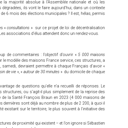
de la majorité absolue à l’Assemblée nationale et où les
 dégradées, ils vont le faire aujourd’hui, dans un contexte
ns de 6 mois des élections municipales ? Il est, hélas, permis
es «
consultations
» sur ce projet de loi de décentralisation
 Les associations d’élus attendent donc un rendez-vous.
p de commentaires : l’objectif d’ouvrir «
5 000 maisons
ur le modèle des maisons France service, ces structures, a
, samedi, devraient permettre à chaque Français d’avoir «
sin de vie
», «
autour de 30 minutes
» du domicile de chaque
antage de questions qu’elle n’a recueilli de réponses. Le
es structures, ou s’agit-il plus simplement de la reprise des
re de la Santé François Braun en 2023 (4 000 maisons de
es dernières sont déjà au nombre de plus de 2 200, à quoi il
 existant sur le territoire, le plus souvent à l’initiative des
ures de proximité qui existent – et l’on ignore si Sébastien