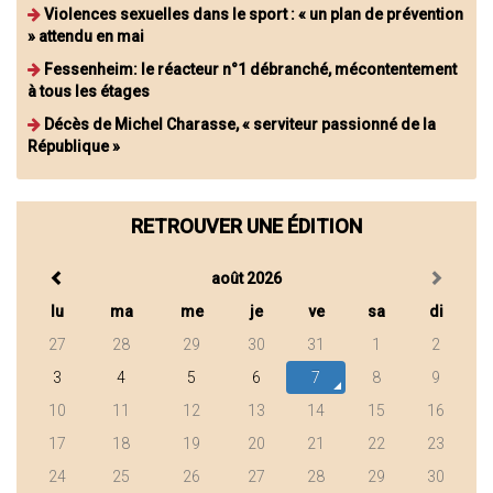
Violences sexuelles dans le sport : « un plan de prévention
» attendu en mai
Fessenheim: le réacteur n°1 débranché, mécontentement
à tous les étages
Décès de Michel Charasse, « serviteur passionné de la
République »
RETROUVER UNE ÉDITION
août 2026
lu
ma
me
je
ve
sa
di
27
28
29
30
31
1
2
3
4
5
6
7
8
9
10
11
12
13
14
15
16
17
18
19
20
21
22
23
24
25
26
27
28
29
30