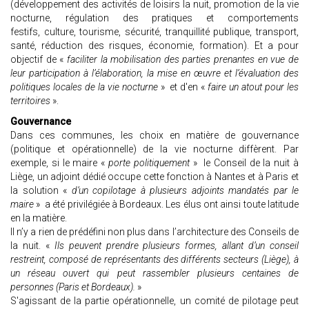
(développement des activités de loisirs la nuit, promotion de la vie
nocturne, régulation des pratiques et comportements
festifs, culture, tourisme, sécurité, tranquillité publique, transport,
santé, réduction des risques, économie, formation). Et a pour
objectif de «
faciliter la mobilisation des parties prenantes en vue de
leur participation à l’élaboration, la mise en œuvre et l’évaluation des
politiques locales de la vie nocturne
» et d'en «
faire un atout pour les
territoires
».
Gouvernance
Dans ces communes, les choix en matière de gouvernance
(politique et opérationnelle) de la vie nocturne diffèrent. Par
exemple, si le maire «
porte politiquement
» le Conseil de la nuit à
Liège, un adjoint dédié occupe cette fonction à Nantes et à Paris et
la solution «
d’un copilotage à plusieurs adjoints mandatés par le
maire
» a été privilégiée à Bordeaux. Les élus ont ainsi toute latitude
en la matière.
Il n’y a rien de prédéfini non plus dans l’architecture des Conseils de
la nuit. «
Ils peuvent prendre plusieurs formes, allant d’un conseil
restreint, composé de représentants des différents secteurs (Liège), à
un réseau ouvert qui peut rassembler plusieurs centaines de
personnes (Paris et Bordeaux).
»
S'agissant de la partie opérationnelle, un comité de pilotage peut