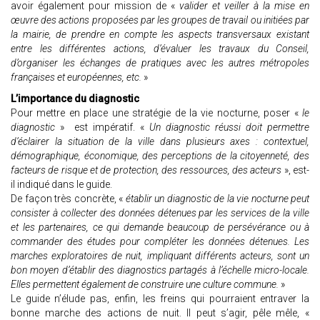
avoir également pour mission de «
valider et veiller à la mise en
œuvre des actions proposées par les groupes de travail ou initiées par
la mairie, de prendre en compte les aspects transversaux existant
entre les différentes actions, d’évaluer les travaux du Conseil,
d’organiser les échanges de pratiques avec les autres métropoles
françaises et européennes, etc.
»
L’importance du diagnostic
Pour mettre en place une stratégie de la vie nocturne, poser «
le
diagnostic
» est impératif. «
Un diagnostic réussi doit permettre
d’éclairer la situation de la ville dans plusieurs axes : contextuel,
démographique, économique, des perceptions de la citoyenneté, des
facteurs de risque et de protection, des ressources, des acteurs
», est-
il indiqué dans le guide.
De façon très concrète, «
établir un diagnostic de la vie nocturne peut
consister à collecter des données détenues par les services de la ville
et les partenaires, ce qui demande beaucoup de persévérance ou à
commander des études pour compléter les données détenues. Les
marches exploratoires de nuit, impliquant différents acteurs, sont un
bon moyen d’établir des diagnostics partagés à l’échelle micro-locale.
Elles permettent également de construire une culture commune.
»
Le guide n’élude pas, enfin, les freins qui pourraient entraver la
bonne marche des actions de nuit. Il peut s’agir, pêle mêle, «