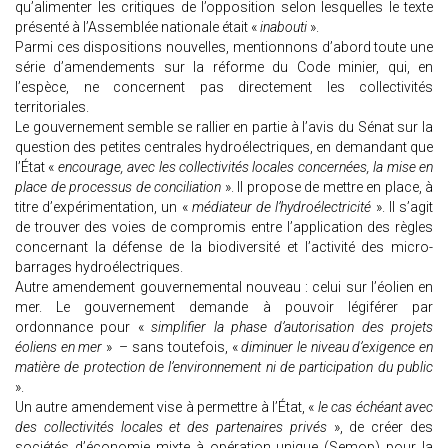
qu’alimenter les critiques de l’opposition selon lesquelles le texte
présenté à l’Assemblée nationale était «
inabouti
».
Parmi ces dispositions nouvelles, mentionnons d’abord toute une
série d’amendements sur la réforme du Code minier, qui, en
l’espèce, ne concernent pas directement les collectivités
territoriales.
Le gouvernement semble se rallier en partie à l’avis du Sénat sur la
question des petites centrales hydroélectriques, en demandant que
l’État «
encourage, avec les collectivités locales concernées, la mise en
place de processus de conciliation
». Il propose de mettre en place, à
titre d’expérimentation, un «
médiateur de l’hydroélectricité
». Il s’agit
de trouver des voies de compromis entre l’application des règles
concernant la défense de la biodiversité et l’activité des micro-
barrages hydroélectriques.
Autre amendement gouvernemental nouveau : celui sur l’éolien en
mer. Le gouvernement demande à pouvoir légiférer par
ordonnance pour «
simplifier la phase d’autorisation des projets
éoliens en mer
» – sans toutefois, «
diminuer le niveau d’exigence en
matière de protection de l’environnement ni de participation du public
».
Un autre amendement vise à permettre à l’État, «
le cas échéant avec
des collectivités locales et des partenaires privés
», de créer des
sociétés d’économie mixte à opération unique (Semop) pour la