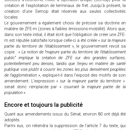
création et l’exploitation de terminaux de fret. Jusqu’à présent, la
création d’une Semop était réservée aux seules collectivités
locales.
Le gouvernement a également choisi de préciser sa doctrine en
matière de ZFE-m (zones à faibles émissions-mobilité). Alors que,
dans son texte initial, il était écrit que l’obligation de créer une ZFE-
m est réputée satisfaite lorsque celle-ci a été créée «
sur la majeure
partie du territoire de l’établissement
», le gouvernement revoit sa
copie : «
La notion de ‘’majeure partie du territoire de l’établissement
public’’ implique la création de ZFE sur des grandes surfaces,
potentiellement peu denses, tandis que l’enjeu en matière de santé
publique vise plutôt à couvrir les zones les plus densément peuplées
de l’agglomération
», explique-t-il dans l’exposé des motifs de son
amendement. L’expression «
sur la majeure partie du territoire
»
serait donc remplacée par «
couvrant la majeure partie de la
population
».
Encore et toujours la publicité
Quant aux amendements issus du Sénat, environ 80 ont déjà été
adoptés.
Parmi eux, on retiendra la suppression de l’article 7 du texte, qui