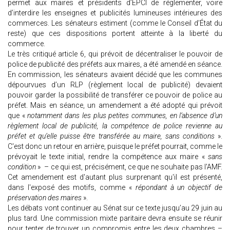
permet aux maires et présidents d’EPCI de réglementer, voire
d’interdire les enseignes et publicités lumineuses intérieures des
commerces. Les sénateurs estiment (comme le Conseil d’État du
reste) que ces dispositions portent atteinte à la liberté du
commerce.
Le très critiqué article 6, qui prévoit de décentraliser le pouvoir de
police de publicité des préfets aux maires, a été amendé en séance.
En commission, les sénateurs avaient décidé que les communes
dépourvues d’un RLP (règlement local de publicité) devaient
pouvoir garder la possibilité de transférer ce pouvoir de police au
préfet. Mais en séance, un amendement a été adopté qui prévoit
que «
notamment dans les plus petites communes, en l’absence d’un
règlement local de publicité, la compétence de police revienne au
préfet et qu’elle puisse être transférée au maire, sans conditions
».
C'est donc un retour en arrière, puisque le préfet pourrait, comme le
prévoyait le texte initial, rendre la compétence aux maire «
sans
condition
» – ce qui est, précisément, ce que ne souhaite pas l'AMF.
Cet amendement est d'autant plus surprenant qu'il est présenté,
dans l'exposé des motifs, comme «
répondant à un objectif de
préservation des maires
».
Les débats vont continuer au Sénat sur ce texte jusqu’au 29 juin au
plus tard. Une commission mixte paritaire devra ensuite se réunir
pour tenter de trouver un compromis entre les deux chambres –