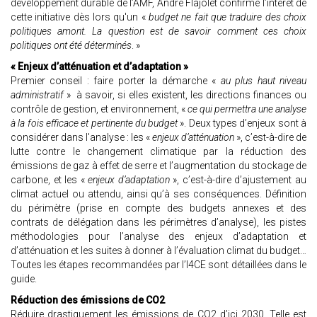
développement durable de l’AMF, André Flajolet confirme l’intérêt de
cette initiative dès lors qu'un «
budget ne fait que traduire des choix
politiques amont. La question est de savoir comment ces choix
politiques ont été déterminés
. »
« Enjeux d’atténuation et d’adaptation »
Premier conseil : faire porter la démarche «
au plus haut niveau
administratif
» à savoir, si elles existent, les directions finances ou
contrôle de gestion, et environnement, «
ce qui permettra une analyse
à la fois efficace et pertinente du budget
». Deux types d’enjeux sont à
considérer dans l'analyse : les «
enjeux d’atténuation
», c’est-à-dire de
lutte contre le changement climatique par la réduction des
émissions de gaz à effet de serre et l’augmentation du stockage de
carbone, et les «
enjeux d’adaptation
», c’est-à-dire d’ajustement au
climat actuel ou attendu, ainsi qu’à ses conséquences. Définition
du périmètre (prise en compte des budgets annexes et des
contrats de délégation dans les périmètres d’analyse), les pistes
méthodologies pour l’analyse des enjeux d’adaptation et
d’atténuation et les suites à donner à l’évaluation climat du budget…
Toutes les étapes recommandées par l’I4CE sont détaillées dans le
guide.
Réduction des émissions de CO2
Réduire drastiquement les émissions de CO2 d’ici 2030. Telle est