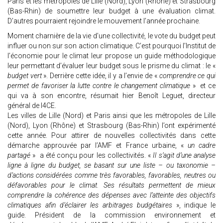
Paris et les métropoles de Lille (Nord), Lyon (Rhône) et Strasbourg
(Bas-Rhin) de soumettre leur budget à une évaluation climat.
D’autres pourraient rejoindre le mouvement l’année prochaine.
Moment charnière de la vie d’une collectivité, le vote du budget peut
influer ou non sur son action climatique. C’est pourquoi l’Institut de
l’économie pour le climat leur propose un guide méthodologique
leur permettant d’évaluer leur budget sous le prisme du climat : le «
budget vert
». Derrière cette idée, il y a l’envie de «
comprendre ce qui
permet de favoriser la lutte contre le changement climatique
» et ce
qui va à son encontre, résumait hier Benoît Leguet, directeur
général de I4CE.
Les villes de Lille (Nord) et Paris ainsi que les métropoles de Lille
(Nord), Lyon (Rhône) et Strasbourg (Bas-Rhin) l’ont expérimenté
cette année. Pour attirer de nouvelles collectivités dans cette
démarche approuvée par l’AMF et France urbaine, «
un cadre
partagé
» a été conçu pour les collectivités. «
Il s’agit d’une analyse
ligne à ligne du budget, se basant sur une liste – ou taxonomie –
d’actions considérées comme très favorables, favorables, neutres ou
défavorables pour le climat. Ses résultats permettent de mieux
comprendre la cohérence des dépenses avec l’atteinte des objectifs
climatiques afin d’éclairer les arbitrages budgétaires
», indique le
guide. Président de la commission environnement et