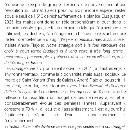
l’échéance fixée par le groupe d’experts intergouvernemental sur
l’évolution du climat (Giec) pour pouvoir encore espérer rester
sous le seuil de 1,5°C de réchauffement de la planète. Elus jusqu’en
2026, les maires ont donc un rôle prépondérant à jouer dans la
transition écologique, certains domaines tels que l’alimentation, le
bâtiment, les déchets, l’aménagement et l’énergie relevant encore
de leur compétence. «
Il s’agit d’enjeux mondiaux mais aussi locaux,
insiste André Flajolet.
Notre stratégie doit à la fois introduire des
choix à court terme (budget) et à long voire à très long terme :
recomposer, par exemple, la présence de la nature en ville est un projet
de très longue durée
».
Les «
budgets verts
» pourraient s’ouvrir, en 2021, à d’autres enjeux
environnementaux, comme la biodiversité, mais aussi sociaux. Le
maire de Saint-Venant (Pas-de-Calais), André Flajolet, souscrit : il
convient, selon lui, de se tourner «
vers la biodiversité et d'intégrer
l’Office français de la biodiversité et les Agences de l’eau
» à cette
réflexion. La répartition du budget de ces dernières a, en effet,
considérablement évolué ces dernières années. Auparavant «
consacré à 70 %
» à l’eau et à l’assainissement, il est aujourd’hui
équitablement réparti entre l’eau et l’assainissement et
l’environnement.
«
L’action d’une collectivité ne se résume pas seulement à son budget
,