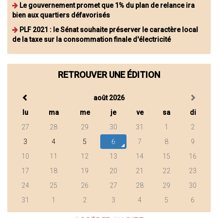
Le gouvernement promet que 1% du plan de relance ira
bien aux quartiers défavorisés
PLF 2021 : le Sénat souhaite préserver le caractère local
de la taxe sur la consommation finale d'électricité
RETROUVER UNE ÉDITION
août 2026
lu
ma
me
je
ve
sa
di
27
28
29
30
31
1
2
3
4
5
6
7
8
9
10
11
12
13
14
15
16
17
18
19
20
21
22
23
24
25
26
27
28
29
30
31
1
2
3
4
5
6