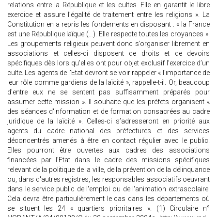
relations entre la République et les cultes. Elle en garantit le libre
exercice et assure l’égalité de traitement entre les religions ». La
Constitution en a repris les fondements en disposant : « la France
est une République laïque (…). Elle respecte toutes les croyances ».
Les groupements religieux peuvent donc s’organiser librement en
associations et celles-ci disposent de droits et de devoirs
spécifiques dès lors qu’elles ont pour objet exclusif l’exercice d’un
culte. Les agents de l'Etat devront se voir rappeler « l'importance de
leur rôle comme gardiens de la laïcité », rappelle-t-il. Or, beaucoup
d'entre eux ne se sentent pas suffisamment préparés pour
assumer cette mission ». Il souhaite que les préfets organisent «
des séances d'information et de formation consacrées au cadre
juridique de la laïcité ». Celles-ci s’adresseront en priorité aux
agents du cadre national des préfectures et des services
déconcentrés amenés à être en contact régulier avec le public.
Elles pourront être ouvertes aux cadres des associations
financées par l'Etat dans le cadre des missions spécifiques
relevant de la politique de la ville, de la prévention de la délinquance
ou, dans d'autres registres, les responsables associatifs oeuvrant
dans le service public de l'emploi ou de l'animation extrascolaire.
Cela devra être particulièrement le cas dans les départements où
se situent les 24 « quartiers prioritaires ». (1) Circulaire n°