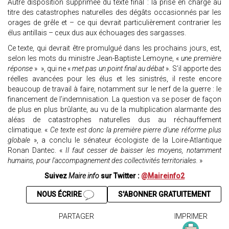
Autre disposition supprimée du texte final : la prise en charge au
titre des catastrophes naturelles des dégâts occasionnés par les
orages de grêle et – ce qui devrait particulièrement contrarier les
élus antillais – ceux dus aux échouages des sargasses.
Ce texte, qui devrait être promulgué dans les prochains jours, est,
selon les mots du ministre Jean-Baptiste Lemoyne, «
une première
réponse
» », qui ne «
met pas un point final au débat
». S’il apporte des
réelles avancées pour les élus et les sinistrés, il reste encore
beaucoup de travail à faire, notamment sur le nerf de la guerre : le
financement de l’indemnisation. La question va se poser de façon
de plus en plus brûlante, au vu de la multiplication alarmante des
aléas de catastrophes naturelles dus au réchauffement
climatique. «
Ce texte est donc la première pierre d'une réforme plus
globale
», a conclu le sénateur écologiste de la Loire-Atlantique
Ronan Dantec. «
Il faut cesser de baisser les moyens, notamment
humains, pour l'accompagnement des collectivités territoriales.
»
Suivez
Maire info
sur Twitter :
@Maireinfo2
NOUS ÉCRIRE
S'ABONNER GRATUITEMENT
PARTAGER
IMPRIMER