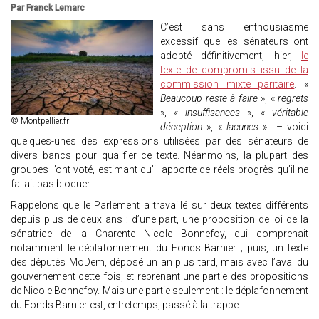
Par Franck Lemarc
C’est sans enthousiasme
excessif que les sénateurs ont
adopté définitivement, hier,
le
texte de compromis issu de la
commission mixte paritaire
. «
Beaucoup reste à faire
», «
regrets
», «
insuffisances
», «
véritable
© Montpellier.fr
déception
», «
lacunes
» – voici
quelques-unes des expressions utilisées par des sénateurs de
divers bancs pour qualifier ce texte. Néanmoins, la plupart des
groupes l’ont voté, estimant qu’il apporte de réels progrès qu’il ne
fallait pas bloquer.
Rappelons que le Parlement a travaillé sur deux textes différents
depuis plus de deux ans : d’une part, une proposition de loi de la
sénatrice de la Charente Nicole Bonnefoy, qui comprenait
notamment le déplafonnement du Fonds Barnier ; puis, un texte
des députés MoDem, déposé un an plus tard, mais avec l’aval du
gouvernement cette fois, et reprenant une partie des propositions
de Nicole Bonnefoy. Mais une partie seulement : le déplafonnement
du Fonds Barnier est, entretemps, passé à la trappe.