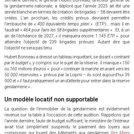
semaine dernière, le général Hubert Bonneau, directeur général de
la gendarmerie nationale, a déploré que l’année 2025 ait été une
année blanche en termes de création de brigades – 58 devaient être
créées. L’an prochain, les crédits prévus devraient permettre
l’embauche de
« 400 équivalents temps plein »
(ETP)… mais il en
faudrait
« 464 pour faire les 58 brigades supplémentaires »
. Et, à un
an de l’échéance de 2027,
« il manquera encore 1 145 ETP »
pour
atteindre l’objectif de 239 brigades prévues. Autant dire que
l’objectif ne sera pas tenu.
Hubert Bonneau a dressé un tableau inquiétant, se disant
« contraint
par le budget »,
y compris sur le sujet de la réserve : il manque
« 150
ou 160 millions d’euros »
pour
« continuer la marche en avant vers les
50 000 réservistes »
prévus par la Lopmi – ils sont aujourd’hui 39
000 et
« il faut pratiquement un an d’attente pour entrer dans la réserve
gendarmerie »
.
Un modèle locatif non supportable
La question de l’immobilier de la gendarmerie est évidemment
revenue sur la table à l’occasion de cette audition. Rappelons que
l’année dernière, faute de budget suffisant, le ministère de l’Intérieur
avait tout simplement suspendu le paiement des loyers aux
communes qui louent des bâtiments aux gendarmes (
lire
Maire