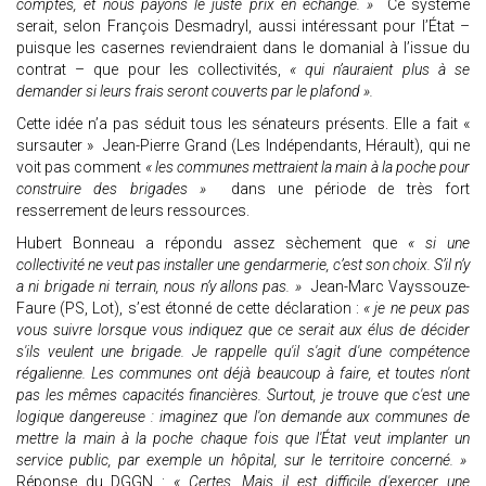
comptes, et nous payons le juste prix en échange. »
Ce système
serait, selon François Desmadryl, aussi intéressant pour l’État –
puisque les casernes reviendraient dans le domanial à l’issue du
contrat – que pour les collectivités,
« qui n’auraient plus à se
demander si leurs frais seront couverts par le plafond ».
Cette idée n’a pas séduit tous les sénateurs présents. Elle a fait «
sursauter » Jean-Pierre Grand (Les Indépendants, Hérault), qui ne
voit pas comment
« les communes mettraient la main à la poche pour
construire des brigades »
dans une période de très fort
resserrement de leurs ressources.
Hubert Bonneau a répondu assez sèchement que
« si une
collectivité ne veut pas installer une gendarmerie, c’est son choix. S’il n’y
a ni brigade ni terrain, nous n’y allons pas. »
Jean-Marc Vayssouze-
Faure (PS, Lot), s’est étonné de cette déclaration :
« je ne peux pas
vous suivre lorsque vous indiquez que ce serait aux élus de décider
s'ils veulent une brigade. Je rappelle qu'il s'agit d'une compétence
régalienne. Les communes ont déjà beaucoup à faire, et toutes n'ont
pas les mêmes capacités financières. Surtout, je trouve que c'est une
logique dangereuse : imaginez que l'on demande aux communes de
mettre la main à la poche chaque fois que l'État veut implanter un
service public, par exemple un hôpital, sur le territoire concerné. »
Réponse du DGGN :
« Certes. Mais il est difficile d'exercer une