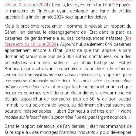
info
du 9 octobre 2024
). Depuis, les loyers en retard ont été payés,
le ministère de l’Intérieur ayant débloqué une ligne de crédits
spéciale à la fin de l’année 2024 pour apurer les dettes.
Mais le problème reste entier : comme le relevait un rapport du
Sénat, l’an dernier, le désengagement de l’État dans le parc de
casernes de gendarmerie a eu des conséquences néfastes (
lire
Maire info
du 18 juillet 2024
). Aujourd’hui, seulement 649 casernes
appartiennent encore à l’État (c’est ce que l’on appelle le parc
domanial) tandis que plus de 3 000 autres sont louées, ou à des
collectivités ou à des bailleurs. Un choix fustigé par Hubert
Bonneau, qui a dit devant les sénateurs considérer
« le retour en
immobilier domanial comme une absolue nécessité »,
rappelant que
«
une caserne domaniale coûte deux fois moins cher en exploitation
qu'une caserne locative »
. Alors que les besoins sont criants et que
certaines casernes sont dans un état indigne, la gendarmerie est
obligée aujourd’hui de consacrer plus de 60 % de son budget
immobilier au paiement de loyers, au détriment d’investissements
pourtant indispensables. Hubert Bonneau a été très clair :
« Notre
modèle sur le locatif est-il supportable ? Je n'ai pas l'argent pour cela. »
Dans le rapport sénatorial de l’an dernier, il était recommandé de
faire appel à
« des montages financiers innovants »
pour développer