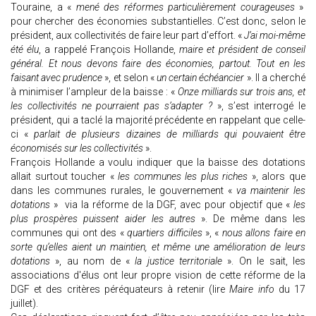
Touraine, a «
mené des réformes particulièrement courageuses
»
pour chercher des économies substantielles. C’est donc, selon le
président, aux collectivités de faire leur part d’effort. «
J’ai moi-même
été élu
, a rappelé François Hollande,
maire et président de conseil
général. Et nous devons faire des économies, partout. Tout en les
faisant avec prudence
», et selon «
un certain échéancier
». Il a cherché
à minimiser l’ampleur de la baisse : «
Onze milliards sur trois ans, et
les collectivités ne pourraient pas s’adapter ?
», s’est interrogé le
président, qui a taclé la majorité précédente en rappelant que celle-
ci «
parlait de plusieurs dizaines de milliards qui pouvaient être
économisés sur les collectivités
».
François Hollande a voulu indiquer que la baisse des dotations
allait surtout toucher «
les communes les plus riches
», alors que
dans les communes rurales, le gouvernement «
va maintenir les
dotations
» via la réforme de la DGF, avec pour objectif que «
les
plus prospères puissent aider les autres
». De même dans les
communes qui ont des «
quartiers difficiles
», «
nous allons faire en
sorte qu’elles aient un maintien, et même une amélioration de leurs
dotations
», au nom de «
la justice territoriale
». On le sait, les
associations d'élus ont leur propre vision de cette réforme de la
DGF et des critères péréquateurs à retenir (lire
Maire info
du 17
juillet).