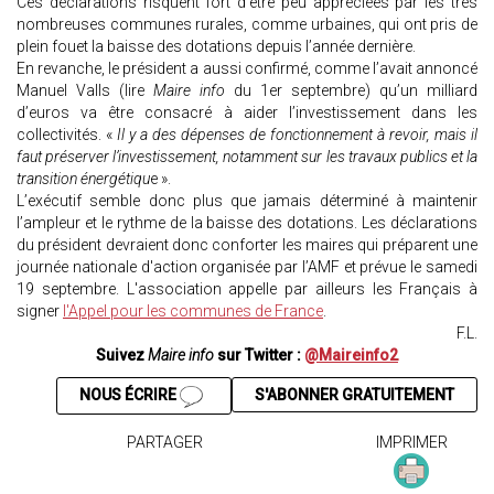
Ces déclarations risquent fort d’être peu appréciées par les très
nombreuses communes rurales, comme urbaines, qui ont pris de
plein fouet la baisse des dotations depuis l’année dernière.
En revanche, le président a aussi confirmé, comme l’avait annoncé
Manuel Valls (lire
Maire info
du 1er septembre) qu’un milliard
d’euros va être consacré à aider l’investissement dans les
collectivités. «
Il y a des dépenses de fonctionnement à revoir, mais il
faut préserver l’investissement, notamment sur les travaux publics et la
transition énergétiqu
e ».
L’exécutif semble donc plus que jamais déterminé à maintenir
l’ampleur et le rythme de la baisse des dotations. Les déclarations
du président devraient donc conforter les maires qui préparent une
journée nationale d'action organisée par l’AMF et prévue le samedi
19 septembre. L'association appelle par ailleurs les Français à
signer
l'Appel pour les communes de France
.
F.L.
Suivez
Maire info
sur Twitter :
@Maireinfo2
NOUS ÉCRIRE
S'ABONNER GRATUITEMENT
PARTAGER
IMPRIMER