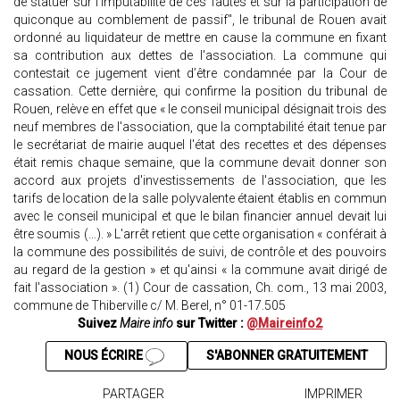
de statuer sur l'imputabilité de ces fautes et sur la participation de
quiconque au comblement de passif", le tribunal de Rouen avait
ordonné au liquidateur de mettre en cause la commune en fixant
sa contribution aux dettes de l'association. La commune qui
contestait ce jugement vient d’être condamnée par la Cour de
cassation. Cette dernière, qui confirme la position du tribunal de
Rouen, relève en effet que « le conseil municipal désignait trois des
neuf membres de l'association, que la comptabilité était tenue par
le secrétariat de mairie auquel l'état des recettes et des dépenses
était remis chaque semaine, que la commune devait donner son
accord aux projets d'investissements de l'association, que les
tarifs de location de la salle polyvalente étaient établis en commun
avec le conseil municipal et que le bilan financier annuel devait lui
être soumis (…). » L'arrêt retient que cette organisation « conférait à
la commune des possibilités de suivi, de contrôle et des pouvoirs
au regard de la gestion » et qu'ainsi « la commune avait dirigé de
fait l'association ». (1) Cour de cassation, Ch. com., 13 mai 2003,
commune de Thiberville c/ M. Berel, n° 01-17.505
Suivez
Maire info
sur Twitter :
@Maireinfo2
NOUS ÉCRIRE
S'ABONNER GRATUITEMENT
PARTAGER
IMPRIMER