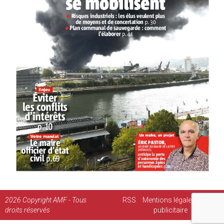
2026
Copyright AMF - Tous
RSS
Mentions légales
Régie
droits réservés
publicitaire
Contact