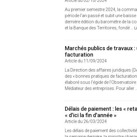
Article du 02/10/2024
Au premier semestre 2024, la command
période l’an passé et subit une baisse
dernière édition du baromètre de la 
et la Banque des Territoires, fondé ...
L
Marchés publics de travaux :
facturation
Article du 11/09/2024
La Direction des affaires juridiques (
des « bonnes pratiques de facturation
élaboré sous l’égide de l’Observatoi
Médiateur des entreprises. Pour aller .
Délais de paiement : les « ret
« d'ici la fin d'année »
Article du 26/03/2024
Les délais de paiement des collectivi
la semaine dernière, la ministre chargé