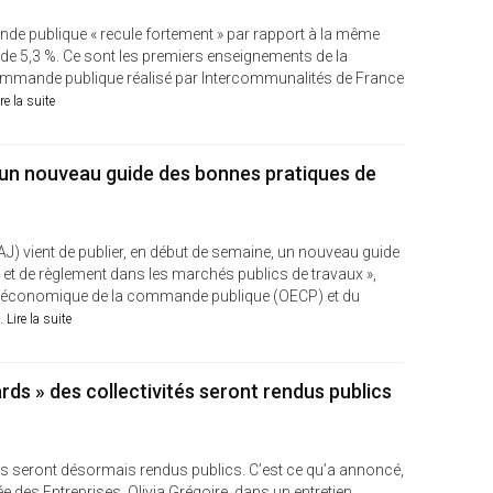
e publique « recule fortement » par rapport à la même
 de 5,3 %. Ce sont les premiers enseignements de la
commande publique réalisé par Intercommunalités de France
ire la suite
 un nouveau guide des bonnes pratiques de
DAJ) vient de publier, en début de semaine, un nouveau guide
 et de règlement dans les marchés publics de travaux »,
re économique de la commande publique (OECP) et du
..
Lire la suite
ards » des collectivités seront rendus publics
tés seront désormais rendus publics. C’est ce qu’a annoncé,
e des Entreprises, Olivia Grégoire, dans un entretien