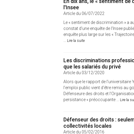
En dix ans, le « sentiment de
l'Insee
Article du 06/07/2022
Le « sentiment de discrimination » a a
constat d’une enquête de l'Insee publié
enquête plus large sur les « Trajectoir
...
Lire la suite
Les discriminations professi
que les salariés du privé
Article du 03/12/2020
Alors que le rapport de l’universitair
l’emploi public vient d’être remis au 
Défenseure des droits et l’Organisation
persistance « préoccupante ...
Lire la su
Défenseur des droits : seule
collectivités locales
Article du 05/02/2016