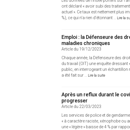
Les données de l’Insee portent sur l’
ont déclaré « avoir subi des traitemen
actuel ». Ce taux est nettement plus
%), ce qui n’a rien d’étonnant ...
Lire la s
Emploi : la Défenseure des dro
maladies chroniques
Article du 19/12/2023
Chaque année, la Défenseure des droits
du travail (OIT) une enquête dressant
public, en interrogeant un échantillon 
a été fait sur ...
Lire la suite
Après un reflux durant le covi
progresser
Article du 22/03/2023
Les services de police et de gendarmer
« à caractère raciste, xénophobe ou ant
une « légère » baisse de 4 % par rappor