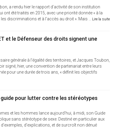
n, a rendu hier le rapport d’activité de son institution
 ont été traités en 2015, avec une priorité donnée « à la
 les discriminations et à l’accès au droit ». Mais ...
Lire la suite
GET et le Défenseur des droits signent une
ire générale à l’égalité des territoires, et Jacques Toubon,
r signé, hier, une convention de partenariat entre leurs
ée pour une durée de trois ans, « définit les objectifs
uide pour lutter contre les stéréotypes
femmes et les hommes lance aujourd’hui, à midi, son Guide
que sans stéréotype de sexe. Destiné en particulier aux
, d’exemples, d’explications, et de surcroît non dénué