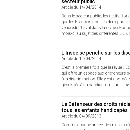
secteur public
Article du 14/04/2014
Dans le secteur public, les actifs d’o
que les Français dont les deux parent
vendredi 11 avril dans la revue « Econ
mois-ci au sujet des différentes ...
Lire 
L'Insee se penche sur les dis
Article du 11/04/2014
C’est la première fois que la revue « E
qui offre un espace aux chercheurs po
à la discrimination. Elle y est abordé
genre, liée à un handicap…). L’un ...
Lire
Le Défenseur des droits récl
tous les enfants handicapés
Article du 04/09/2013
Comme chaque année, des milliers d’e