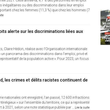
année 2021. Cette année-là, 9,1 % des personnes en emploi
ts inégalitaires ou des discriminations dans leur emploi
 important chez les femmes (11,3 %) que chez les hommes (7
uite
its alerte sur les discriminations liées aux
, Claire Hédon, réalise avec l’Organisation internationale
 « un panorama des discriminations dans l’emploi, privé et
représentatif de la population active ». Pour 2023, un focus
d, les crimes et délits racistes continuent de
ie nationales ont enregistré, l’an passé, 12 600 infractions
ireligieux » sur l’ensemble du territoire, ce qui a représenté
t à 2021, selon une note statistique publiée par ...
Lire la suite