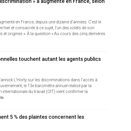
 discrimination » a augmenté en France, selon
ugmenté en France, depuis une dizaine d’années. C’est le
e hier et consacrée à ce sujet, l’un des volets de son
es et origines ». À la question « Au cours des cinq dernières
onnelles touchent autant les agents publics
e Yannick L’Horty sur les discriminations dans l’accès à
gouvernement, le 13e baromètre annuel réalisé par la
 internationale du travail (OIT) vient confirmer la
ite
ment 5 % des plaintes concernent les