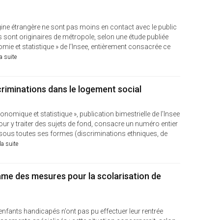
rigine étrangère ne sont pas moins en contact avec le public
s sont originaires de métropole, selon une étude publiée
omie et statistique » de l’Insee, entièrement consacrée ce
la suite
criminations dans le logement social
conomique et statistique », publication bimestrielle de l’Insee
ur y traiter des sujets de fond, consacre un numéro entier
e sous toutes ses formes (discriminations ethniques, de
 la suite
ame des mesures pour la scolarisation de
nfants handicapés n’ont pas pu effectuer leur rentrée