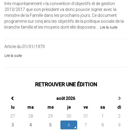
très majoritairement » la convention d'objectifs et de gestion
2013/2017 que son président va donc pouvoir signer avec la
ministre de la Famille dans les prochains jours. Ce document
programme sur cinq ans les objectifs de la politique sociale de la
branche famille et les moyens dont elle disposera ...
Lire la suite
Article du 01/01/1970
Lire la suite
RETROUVER UNE ÉDITION
août 2026
lu
ma
me
je
ve
sa
di
27
28
29
30
31
1
2
3
4
5
6
7
8
9