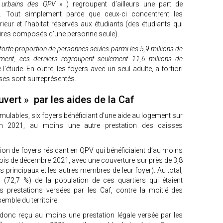
 urbains des QPV
» ) regroupent d’ailleurs une part de
es. Tout simplement parce que ceux-ci concentrent les
eur et l’habitat réservés aux étudiants (des étudiants qui
aires composés d’une personne seule).
 forte proportion de personnes seules parmi les 5,9 millions de
ement, ces derniers regroupent seulement 11,6 millions de
 l’étude. En outre, les foyers avec un seul adulte, a fortiori
ses sont surreprésentés.
vert » par les aides de la Caf
umulables, six foyers bénéficiant d’une aide au logement sur
 fin 2021, au moins une autre prestation des caisses
llion de foyers résidant en QPV qui bénéficiaient d’au moins
mois de décembre 2021, avec une couverture sur près de 3,8
s principaux et les autres membres de leur foyer). Au total,
 (72,7 %) de la population de ces quartiers qui étaient
prestations versées par les Caf, contre la moitié des
emble du territoire.
t donc reçu au moins une prestation légale versée par les