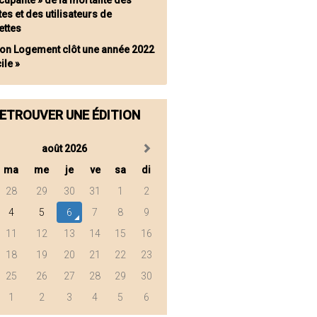
upante » de la mortalité des
tes et des utilisateurs de
nettes
ion Logement clôt une année 2022
cile »
ETROUVER UNE ÉDITION
août 2026
ma
me
je
ve
sa
di
28
29
30
31
1
2
4
5
6
7
8
9
11
12
13
14
15
16
18
19
20
21
22
23
25
26
27
28
29
30
1
2
3
4
5
6