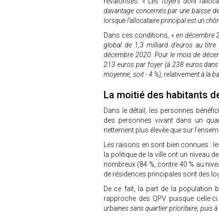
revalorisés. «
Les foyers dont l’alloc
davantage concernés par une baisse des
lorsque l’allocataire principal est un ch
Dans ces conditions, «
en décembre 20
global de 1,3 milliard d’euros au tit
décembre 2020. Pour le mois de décem
213 euros par foyer (à 238 euros dans 
moyenne, soit - 4 %), relativement à la 
La moitié des habitants d
Dans le détail, les personnes bénéfic
des personnes vivant dans un quartie
nettement plus élevée que sur l'ensembl
Les raisons en sont bien connues : les
la politique de la ville ont un niveau 
nombreux (84 %, contre 40 % au nive
de résidences principales sont des l
De ce fait, la part de la population 
rapproche des QPV puisque celle-ci
urbaines sans quartier prioritaire, pui