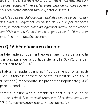
ataire principal est en emploi ou un jeune non étudiant sont
 aides reçues. À l’inverse, les aides diminuent moins souvent
ômeur ou un étudiant non salarié
», détaille l’institut.
21, les caisses d’allocations familiales ont versé un montant
re des aides au logement, en baisse de 12,7 % par rapport à
bre, le montant des aides au logement s’élève en moyenne à
les QPV). Il a peu diminué en un an (en baisse de 10 euros en
baisse du nombre de bénéficiaires
».
es QPV bénéficiaires directs
iant de l’aide au logement représentaient près de la moitié
r prioritaire de la politique de la ville (QPV), une part
e du territoire (17 %).
 habitants résidant dans les 1 400 quartiers prioritaires de
de vie plus faible le nombre de locataires y est deux fois plus
au national) et comporte une proportion importante (70 %)
ogements sociaux.
bénéficiaire d’une aide augmente d’autant plus que l’on se
 passe «
de 8 % hors unité urbaine à 12 % dans les zones
s à 19 % dans les environnements urbains des QPV
».