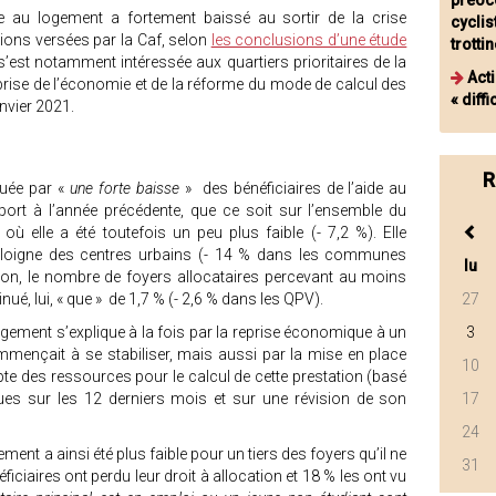
préocc
de au logement a fortement baissé au sortir de la crise
cyclis
ions versées par la Caf, selon
les conclusions d’une étude
trotti
 s’est notamment intéressée aux quartiers prioritaires de la
Act
reprise de l’économie et de la réforme du mode de calcul des
« diffi
nvier 2021.
R
quée par «
une forte baisse
» des bénéficiaires de l’aide au
ort à l’année précédente, que ce soit sur l’ensemble du
où elle a été toutefois un peu plus faible (- 7,2 %). Elle
’éloigne des centres urbains (- 14 % dans les communes
lu
on, le nombre de foyers allocataires percevant au moins
nué, lui, « que » de 1,7 % (- 2,6 % dans les QPV).
27
ogement s’explique à la fois par la reprise économique à un
3
mmençait à se stabiliser, mais aussi par la mise en place
10
e des ressources pour le calcul de cette prestation (basé
es sur les 12 derniers mois et sur une révision de son
17
24
ement a ainsi été plus faible pour un tiers des foyers qu’il ne
31
ficiaires ont perdu leur droit à allocation et 18 % les ont vu