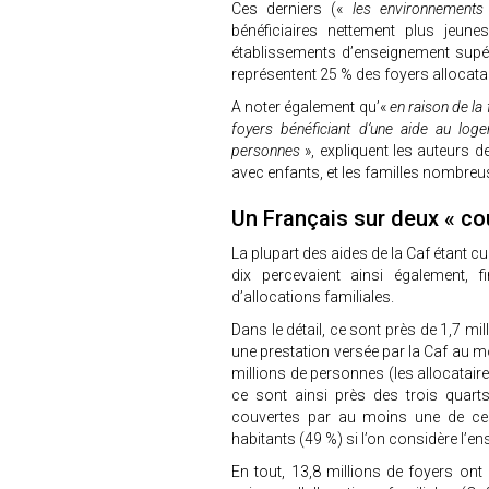
Ces derniers («
les environnements
bénéficiaires nettement plus jeun
établissements d’enseignement supéri
représentent 25 % des foyers allocat
A noter également qu’«
en raison de la
foyers bénéficiant d’une aide au log
personnes
», expliquent les auteurs de
avec enfants, et les familles nombreu
Un Français sur deux « cou
La plupart des aides de la Caf étant c
dix percevaient ainsi également,
d’allocations familiales.
Dans le détail, ce sont près de 1,7 mi
une prestation versée par la Caf au 
millions de personnes (les allocataire
ce sont ainsi près des trois quarts
couvertes par au moins une de ces 
habitants (49 %) si l’on considère l’ens
En tout, 13,8 millions de foyers on