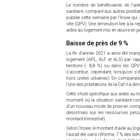
Le nombre de bénéficiaires de l’ai
sanitaire, comparé aux autres prestat
publiée cette semaine par l’Insee qui
ville (QPV). Une diminution liée à la 
aides au logement mis en œuvre en ja
Baisse de près de 9 %
La fin d’année 2021 a ainsi été mar
logement (APL, ALF et ALS) par rapp
territoire (- 8,8 %) ou dans les QPV 
s’accentue, cependant, lorsqu’on s
hors unités urbaines). En comparais
l’une des prestations de la Caf n’a dimi
Cette chute spécifique aux aides au l
moment où la situation sanitaire co
d’un nouveau mode de prise en compt
désormais sur les ressources perçu
montant trimestriel).
Selon l’Insee, le montant d’aide au log
l’aurait été sans réforme, 7 % des béné