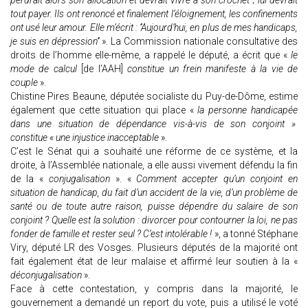
perdrait alors son allocation et devrait vivre à son crochet ; lui devrait
tout payer. Ils ont renoncé et finalement l’éloignement, les confinements
ont usé leur amour. Elle m’écrit : ‘’Aujourd’hui, en plus de mes handicaps,
je suis en dépression’’
». La Commission nationale consultative des
droits de l’homme elle-même, a rappelé le député, a écrit que «
le
mode de calcul
[de l’AAH]
constitue un frein manifeste à la vie de
couple
».
Chistine Pires Beaune, députée socialiste du Puy-de-Dôme, estime
également que cette situation qui place «
la personne handicapée
dans une situation de dépendance vis-à-vis de son conjoint »
constitue « une injustice inacceptable
».
C’est le Sénat qui a souhaité une réforme de ce système, et la
droite, à l’Assemblée nationale, a elle aussi vivement défendu la fin
de la «
conjugalisation
». «
Comment accepter qu’un conjoint en
situation de handicap, du fait d’un accident de la vie, d’un problème de
santé ou de toute autre raison, puisse dépendre du salaire de son
conjoint ? Quelle est la solution : divorcer pour contourner la loi, ne pas
fonder de famille et rester seul ? C’est intolérable !
», a tonné Stéphane
Viry, député LR des Vosges. Plusieurs députés de la majorité ont
fait également état de leur malaise et affirmé leur soutien à la «
déconjugalisation
».
Face à cette contestation, y compris dans la majorité, le
gouvernement a demandé un report du vote, puis a utilisé le voté