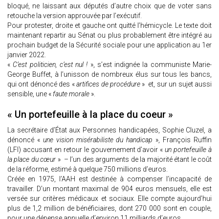
bloqué, ne laissant aux députés d’autre choix que de voter sans
retouche la version approuvée par l’exécutif.
Pour protester, droite et gauche ont quitté l’hémicycle. Le texte doit
maintenant repartir au Sénat ou plus probablement être intégré au
prochain budget de la Sécurité sociale pour une application au 1er
janvier 2022.
«
C’est politicien, c’est nul !
», s’est indignée la communiste Marie-
George Buffet, à l’unisson de nombreux élus sur tous les bancs,
qui ont dénoncé des «
artifices de procédure
» et, sur un sujet aussi
sensible, une «
faute morale
».
« Un portefeuille à la place du coeur »
La secrétaire d’État aux Personnes handicapées, Sophie Cluzel, a
dénoncé «
une vision misérabiliste du handicap
», François Ruffin
(LFI) accusant en retour le gouvernement d’avoir «
un portefeuille à
la place du cœur
» – l’un des arguments de la majorité étant le coût
de la réforme, estimé à quelque 750 millions d’euros.
Créée en 1975, l’AAH est destinée à compenser l’incapacité de
travailler. D’un montant maximal de 904 euros mensuels, elle est
versée sur critères médicaux et sociaux. Elle compte aujourd’hui
plus de 1,2 million de bénéficiaires, dont 270 000 sont en couple,
pour une dépense annuelle d’environ 11 milliards d’euros.