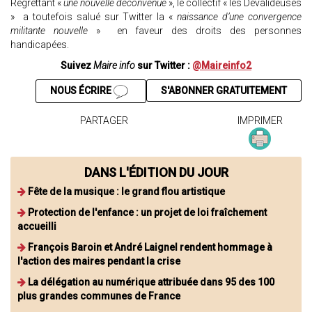
Regrettant «
une nouvelle déconvenue
», le collectif « les Dévalideuses
» a toutefois salué sur Twitter la «
naissance d’une convergence
militante nouvelle
» en faveur des droits des personnes
handicapées.
Suivez
Maire info
sur Twitter :
@Maireinfo2
NOUS ÉCRIRE
S'ABONNER GRATUITEMENT
PARTAGER
IMPRIMER
DANS L'ÉDITION DU JOUR
Fête de la musique : le grand flou artistique
Protection de l'enfance : un projet de loi fraîchement
accueilli
François Baroin et André Laignel rendent hommage à
l'action des maires pendant la crise
La délégation au numérique attribuée dans 95 des 100
plus grandes communes de France