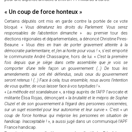
« Un coup de force honteux »
Certains députés ont mis en garde contre la portée de ce vote
bloqué. «
Vous dénaturez les droits du Parlement. Vous serez
responsables de l’abstention dimanche
» au premier tour des
élections régionales et départementales, a dénoncé Christine Pires-
Beaune. «
Vous êtes en train de porter gravement atteinte à la
démocratie parlementaire, et j’en ai honte pour vous !
», s’est emporté
le communiste André Chassaigne, hors de lui. «
C’est la première
fois depuis que je siège dans cette assemblée que je vois se
comporter d’une telle façon un gouvernement (…) De tous les
amendements qui ont été défendus, seuls ceux du gouvernement
seront retenus ! (…) Face à cela, tous ensemble, nous avons l’intention
de vous quitter, de vous laisser face à vos turpitudes !
».
«
La méthode est scandaleuse
», a réagi auprès de l’AFP l’avocate et
militante Élisa Rojas, dénonçant «
la brutalité et le mépris de Sophie
Cluzel et de son gouvernement à l’égard des personnes concernées,
sur un sujet essentiel pour leur autonomie et leur survie
». C’est «
un
coup de force honteux qui méprise les personnes en situation de
handicap. Inacceptable !
», a aussi jugé dans un communiqué l’APF
France handicap.