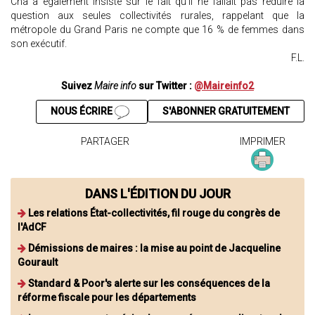
Cha a également insisté sur le fait qu’il ne fallait pas réduire la
question aux seules collectivités rurales, rappelant que la
métropole du Grand Paris ne compte que 16 % de femmes dans
son exécutif.
F.L.
Suivez
Maire info
sur Twitter :
@Maireinfo2
NOUS ÉCRIRE
S'ABONNER GRATUITEMENT
PARTAGER
IMPRIMER
DANS L'ÉDITION DU JOUR
Les relations État-collectivités, fil rouge du congrès de
l'AdCF
Démissions de maires : la mise au point de Jacqueline
Gourault
Standard & Poor's alerte sur les conséquences de la
réforme fiscale pour les départements