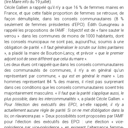
(lire
Maire info
du 19 juillet).
Cécile Gallien a rappelé qu’il n’y a que 16 % de femmes maires en
France, et que cette faible proportion de femmes se retrouve, de
façon démultipliée, dans les conseils communautaires (8 %
seulement de femmes présidentes d’EPCI). Édith Gueugneau a
rappelé les propositions de l’AMF : l’objectif est de « faire sauter le
verrou » dans les communes de moins de 1000 habitants, dont
les conseils municipaux ne sont pas, aujourd’hui, soumis à une
obligation de parité. «
Il faut généraliser le scrutin sur listes paritaires
», a plaidé la maire de Bourbon-Lancy, et prévoir «
que le premier
adjoint soit de sexe différent que celui du maire
».
Les deux élues ont rappelé que dans les conseils communautaires
des communautés de communes, il n’y a en général qu’un
représentant par commune, «
qui est en général le maire
». Les
hommes représentant 84 % des maires, il n’est pas surprenant
dans ces conditions que les conseils communautaires soient très
majoritairement masculins. «
Il faut que la parité s’applique aussi, le
plus possible, dans les intercommunalités
», a plaidé Cécile Gallien. «
Pour l’élection des exécutifs des EPCI
, a-t-elle rappelé,
il n’y a
actuellement aucune règle de parité. Si on ne met d’obligation dans la
loi, on n’avancera pas.
» Deux possibilités sont proposées par l’AMF
pour l’élection des exécutifs des EPCI : une élection «
vice-
présidence par vice-présidence
», en exigeant l’alternance femme-