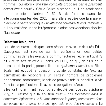
homme ; ou alors «
une liste complète proposée par le président,
devant être à parité
». Cécile Galien a reconnu qu’il ne serait sans
doute possible d’arriver à 50 % de femmes dans les
intercommunalités dès 2020, mais elle a espéré que la mise en
place de la parité provoque «
un afflux de nouveaux talents, féminins
»,
qui pourrait être une belle réponse à la crise des vocations chez les
élus locaux.
Débat sur les quotas
Lors de cet exercice de questions-réponses avec les députés, Édith
Gueugneau est revenue sur la représentation des petites
communes dans les exécutifs communautaires, regrettant qu’il n’y
ait «
qu’un seul délégué
» dans les EPCI, ce qui, en plus de la
question de la parité, pose celle de «
l’épuisement des élus
». Elle a
également évoqué la question cruciale du statut de l’élu, qui
permettrait de répondre à un certain nombre de problèmes
concernant, notamment, le fait de pouvoir mieux concilier la vie
familiale et professionnelle avec les obligations d’élus.
Elles ont notamment répondu au député des Vosges Stéphane
Viry, qui estime que la solution n’est «
pas forcément dans la
contrainte législative
». «
Si vous imposez la parité, notamment dans
les petites communes, je crains que cela crée des impasses
». Le