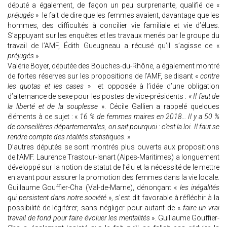
député a également, de façon un peu surprenante, qualifié de «
préjugés
» le fait de dire que les femmes avaient, davantage que les
hommes, des difficultés à concilier vie familiale et vie d’élues.
S’appuyant sur les enquêtes et les travaux menés par le groupe du
travail de l’AMF, Édith Gueugneau a récusé qu’il s’agisse de «
préjugés
».
Valérie Boyer, députée des Bouches-du-Rhône, a également montré
de fortes réserves sur les propositions de l’AMF, se disant «
contre
les quotas et les cases
» et opposée à l’idée d’une obligation
d’alternance de sexe pour les postes de vice-présidents : «
Il faut de
la liberté et de la souplesse
». Cécile Gallien a rappelé quelques
éléments à ce sujet : «
16 % de femmes maires en 2018… Il y a 50 %
de conseillères départementales, on sait pourquoi : c’est la loi. Il faut se
rendre compte des réalités statistiques.
»
D’autres députés se sont montrés plus ouverts aux propositions
de l’AMF. Laurence Trastour-Isnart (Alpes-Maritimes) a longuement
développé sur la notion de statut de l’élu et la nécessité de le mettre
en avant pour assurer la promotion des femmes dans la vie locale.
Guillaume Gouffier-Cha (Val-de-Marne), dénonçant «
les inégalités
qui persistent dans notre société
», s’est dit favorable à réfléchir à la
possibilité de légiférer, sans négliger pour autant de «
faire un vrai
travail de fond pour faire évoluer les mentalités
». Guillaume Gouffier-