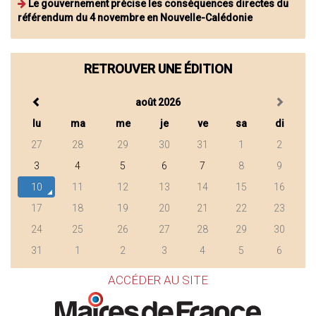
Le gouvernement précise les conséquences directes du
référendum du 4 novembre en Nouvelle-Calédonie
RETROUVER UNE ÉDITION
août 2026
lu
ma
me
je
ve
sa
di
27
28
29
30
31
1
2
3
4
5
6
7
8
9
10
11
12
13
14
15
16
17
18
19
20
21
22
23
24
25
26
27
28
29
30
31
1
2
3
4
5
6
ACCÉDER AU SITE