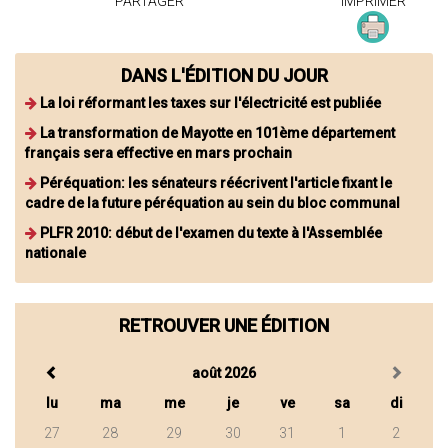
PARTAGER
IMPRIMER
DANS L'ÉDITION DU JOUR
La loi réformant les taxes sur l'électricité est publiée
La transformation de Mayotte en 101ème département
français sera effective en mars prochain
Péréquation: les sénateurs réécrivent l'article fixant le
cadre de la future péréquation au sein du bloc communal
PLFR 2010: début de l'examen du texte à l'Assemblée
nationale
RETROUVER UNE ÉDITION
août 2026
lu
ma
me
je
ve
sa
di
27
28
29
30
31
1
2