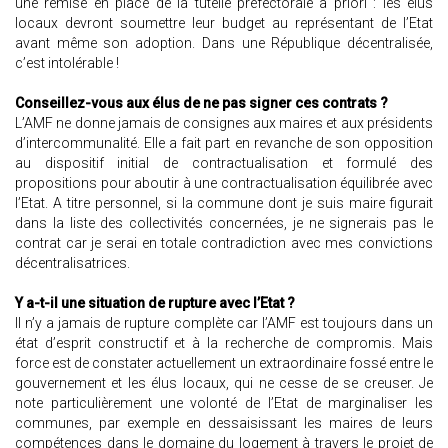
une remise en place de la tutelle préfectorale a priori : les élus
locaux devront soumettre leur budget au représentant de l’Etat
avant même son adoption. Dans une République décentralisée,
c’est intolérable !
Conseillez-vous aux élus de ne pas signer ces contrats ?
L’AMF ne donne jamais de consignes aux maires et aux présidents
d’intercommunalité. Elle a fait part en revanche de son opposition
au dispositif initial de contractualisation et formulé des
propositions pour aboutir à une contractualisation équilibrée avec
l’Etat. A titre personnel, si la commune dont je suis maire figurait
dans la liste des collectivités concernées, je ne signerais pas le
contrat car je serai en totale contradiction avec mes convictions
décentralisatrices.
Y a-t-il une situation de rupture avec l’Etat ?
Il n’y a jamais de rupture complète car l’AMF est toujours dans un
état d’esprit constructif et à la recherche de compromis. Mais
force est de constater actuellement un extraordinaire fossé entre le
gouvernement et les élus locaux, qui ne cesse de se creuser. Je
note particulièrement une volonté de l’Etat de marginaliser les
communes, par exemple en dessaisissant les maires de leurs
compétences dans le domaine du logement à travers le projet de