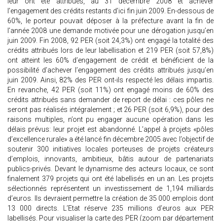
leur ont été attribués, au 31 décembre 2008 et achever
l’engagement des crédits restants d’ici fin juin 2009. En-dessous de
60%, le porteur pouvait déposer à la préfecture avant la fin de
l’année 2008 une demande motivée pour une dérogation jusqu’en
juin 2009. Fin 2008, 92 PER (soit 24,3%) ont engagé la totalité des
crédits attribués lors de leur labellisation et 219 PER (soit 57,8%)
ont atteint les 60% d’engagement de crédit et bénéficient de la
possibilité d’achever l’engagement des crédits attribués jusqu’en
juin 2009. Ainsi, 82% des PER ont-ils respecté les délais impartis.
En revanche, 42 PER (soit 11%) ont engagé moins de 60% des
crédits attribués sans demander de report de délai : ces pôles ne
seront pas réalisés intégralement ; et 26 PER (soit 6,9%), pour des
raisons multiples, n’ont pu engager aucune opération dans les
délais prévus: leur projet est abandonné. L’appel à projets «pôles
d’excellence rurale» a été lancé fin décembre 2005 avec l’objectif de
soutenir 300 initiatives locales porteuses de projets créateurs
d’emplois, innovants, ambitieux, bâtis autour de partenariats
publics-privés. Devant le dynamisme des acteurs locaux, ce sont
finalement 379 projets qui ont été labellisés en un an. Les projets
sélectionnés représentent un investissement de 1,194 milliards
d’euros. Ils devraient permettre la création de 35 000 emplois dont
13 000 directs. L’Etat réserve 235 millions d’euros aux PER
labellisés. Pour visualiser la carte des PER (zoom par département