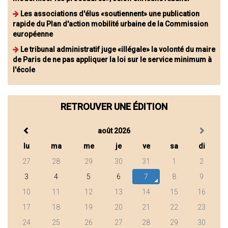
Les associations d'élus «soutiennent» une publication
rapide du Plan d'action mobilité urbaine de la Commission
européenne
Le tribunal administratif juge «illégale» la volonté du maire
de Paris de ne pas appliquer la loi sur le service minimum à
l'école
RETROUVER UNE ÉDITION
août 2026
lu
ma
me
je
ve
sa
di
27
28
29
30
31
1
2
3
4
5
6
7
8
9
10
11
12
13
14
15
16
17
18
19
20
21
22
23
24
25
26
27
28
29
30