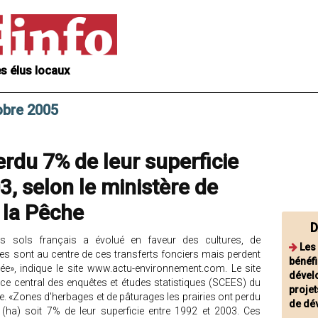
s élus locaux
obre 2005
erdu 7% de leur superficie
3, selon le ministère de
e la Pêche
D
s sols français a évolué en faveur des cultures, de
Les
iries sont au centre de ces transferts fonciers mais perdent
bénéfi
e», indique le site www.actu-environnement.com. Le site
dével
ice central des enquêtes et études statistiques (SCEES) du
projet
che. «Zones d'herbages et de pâturages les prairies ont perdu
de dé
ha) soit 7% de leur superficie entre 1992 et 2003. Ces