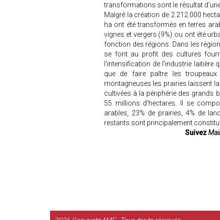
transformations sont le résultat d'une
Malgré la création de 2.212.000 hectar
ha ont été transformés en terres ara
vignes et vergers (9%) ou ont été urb
fonction des régions. Dans les régio
se font au profit des cultures fou
l'intensification de l'industrie laitiè
que de faire paître les troupeau
montagneuses les prairies laissent la
cultivées à la périphérie des grands b
55 millions d'hectares. Il se comp
arables, 23% de prairies, 4% de land
restants sont principalement constitu
Suivez
Mair