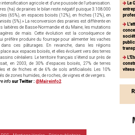
 intensification agricole et d'une poussée de l'urbanisation.
Le 
es (ha) de prairies le bilan reste négatif puisque 3.108.000
entrep
bles (65%), en espaces boisés (12%), en friches (12%), en
profe
anisés (5%).» La reconversion des prairies est différente en
L'a
ns laitières de Basse-Normandie et du Maine, les mutations
conce
rragères de maïs. Cette évolution est la conséquence de
sociét
re qui préfère produire du fourrage pour alimenter les vaches
public
x dans ces pâturages. En revanche, dans les régions
trans
 place aux espaces boisés, et elles évoluent vers des terres
assins céréaliers. Le territoire français s'étend sur près de
L'Et
osait, en 2003, de 30% d'espaces boisés, 27% de terres
constr
es et de friches et de 6% de sols artificialisés. Les 10%
vites
és de zones humides, de roches, de vignes et de vergers.
e info
sur Twitter :
@Maireinfo2
R