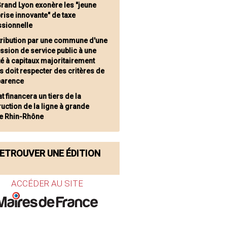
Grand Lyon exonère les "jeune
rise innovante" de taxe
ssionnelle
ttribution par une commune d'une
ssion de service public à une
é à capitaux majoritairement
s doit respecter des critères de
parence
at financera un tiers de la
uction de la ligne à grande
se Rhin-Rhône
ETROUVER UNE ÉDITION
ACCÉDER AU SITE