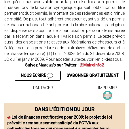
lorsqu'un chasseur valide pour la première fois son permis de
chasser lors de la saison cynégétique qui suit l'obtention du titre
permanent dudit permis, le montant de ces redevances est diminué
de moitié. De plus, tout adhérent chasseur ayant validé un permis
de chasser national et étant porteur du timbre national grand gibier
est dispensé de s'acquitter de la participation personnelle instaurée
par la fédération dans laquelle il valide son permis. Le texte prévoit
aussi des dispositions relatives aux fédérations de chasseurs et à
l'allégement des procédures administratives (délivrance de cartes
de chasse temporaire). (1) Loi n° 2008-1545 du 31 décembre 2008,
JO du 1er janvier 2009. Pour accéder au texte, voir lien ci-dessous.
Suivez
Maire info
sur Twitter :
@Maireinfo2
NOUS ÉCRIRE
S'ABONNER GRATUITEMENT
PARTAGER
IMPRIMER
DANS L'ÉDITION DU JOUR
Loi de finances rectificative pour 2009: le projet de loi
prévoit le remboursement anticipé du FCTVA aux
collectivités locales qui s'engagent à augmenter leurs