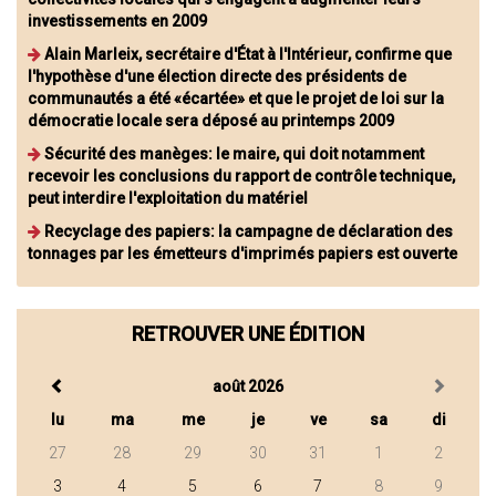
investissements en 2009
Alain Marleix, secrétaire d'État à l'Intérieur, confirme que
l'hypothèse d'une élection directe des présidents de
communautés a été «écartée» et que le projet de loi sur la
démocratie locale sera déposé au printemps 2009
Sécurité des manèges: le maire, qui doit notamment
recevoir les conclusions du rapport de contrôle technique,
peut interdire l'exploitation du matériel
Recyclage des papiers: la campagne de déclaration des
tonnages par les émetteurs d'imprimés papiers est ouverte
RETROUVER UNE ÉDITION
août 2026
lu
ma
me
je
ve
sa
di
27
28
29
30
31
1
2
3
4
5
6
7
8
9