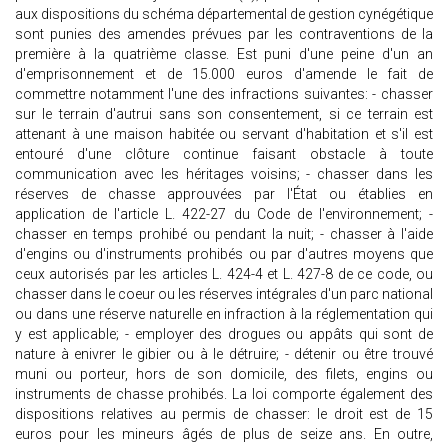
aux dispositions du schéma départemental de gestion cynégétique
sont punies des amendes prévues par les contraventions de la
première à la quatrième classe. Est puni d'une peine d'un an
d'emprisonnement et de 15.000 euros d'amende le fait de
commettre notamment l'une des infractions suivantes: - chasser
sur le terrain d'autrui sans son consentement, si ce terrain est
attenant à une maison habitée ou servant d'habitation et s'il est
entouré d'une clôture continue faisant obstacle à toute
communication avec les héritages voisins; - chasser dans les
réserves de chasse approuvées par l'État ou établies en
application de l'article L. 422-27 du Code de l'environnement; -
chasser en temps prohibé ou pendant la nuit; - chasser à l'aide
d'engins ou d'instruments prohibés ou par d'autres moyens que
ceux autorisés par les articles L. 424-4 et L. 427-8 de ce code, ou
chasser dans le coeur ou les réserves intégrales d'un parc national
ou dans une réserve naturelle en infraction à la réglementation qui
y est applicable; - employer des drogues ou appâts qui sont de
nature à enivrer le gibier ou à le détruire; - détenir ou être trouvé
muni ou porteur, hors de son domicile, des filets, engins ou
instruments de chasse prohibés. La loi comporte également des
dispositions relatives au permis de chasser: le droit est de 15
euros pour les mineurs âgés de plus de seize ans. En outre,