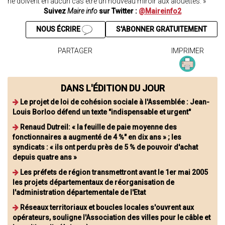
ne doivent en aucun cas être un nouveau miroir aux alouettes. »
Suivez
Maire info
sur Twitter :
@Maireinfo2
NOUS ÉCRIRE
S'ABONNER GRATUITEMENT
PARTAGER
IMPRIMER
DANS L'ÉDITION DU JOUR
Le projet de loi de cohésion sociale à l'Assemblée : Jean-
Louis Borloo défend un texte "indispensable et urgent"
Renaud Dutreil: « la feuille de paie moyenne des
fonctionnaires a augmenté de 4 %" en dix ans » ; les
syndicats : « ils ont perdu près de 5 % de pouvoir d'achat
depuis quatre ans »
Les préfets de région transmettront avant le 1er mai 2005
les projets départementaux de réorganisation de
l'administration départementale de l'Etat
Réseaux territoriaux et boucles locales s'ouvrent aux
opérateurs, souligne l'Association des villes pour le câble et