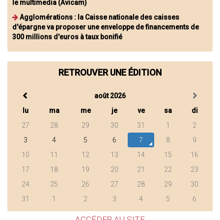
le multimedia (Avicam)
Agglomérations : la Caisse nationale des caisses
d'épargne va proposer une enveloppe de financements de
300 millions d'euros à taux bonifié
RETROUVER UNE ÉDITION
août 2026
lu
ma
me
je
ve
sa
di
27
28
29
30
31
1
2
3
4
5
6
7
8
9
10
11
12
13
14
15
16
17
18
19
20
21
22
23
24
25
26
27
28
29
30
31
1
2
3
4
5
6
ACCÉDER AU SITE