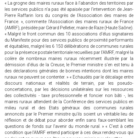
« La grogne des maires ruraux face à l’abandon des territoires par
les services publics n’a pas été apaisée par l’intervention de Jean-
Pierre Raffarin lors du congrès de l’Association des maires de
France. », commente l’Association des maires ruraux de France
(AMRF), présidée par Gérard Pelletier, maire de Raze (Haute Saône).
« Malgré le front commun des 10 associations d’élus signataires
du Manifeste pour des services publics de proximité performants
et équitables, malgré les 6 150 délibérations de communes rurales
pour la présence postale territoriale recueillies par l’AMRF, malgré la
colère de nombreux maires ruraux récemment illustrée par la
démission d’élus de la Creuse, le Premier ministre s’en est tenu à
des déclarations générales de bonnes intentions dont les maires
ruraux ne peuvent se contenter. » « Echaudés par le décalage entre
discours nationaux et réalités de terrain, par les pseudo-
concertations, par les décisions unilatérales sur les ressources
des collectivités - taxe professionnelle et foncier non bâti -, les
maires ruraux attendent de la Conférence des services publics en
milieu rural et des Etats généraux des communes rurales
annoncés par le Premier ministre qu’ils soient un véritable lieu de
réflexion et de débat pour aborder enfin sans faux-semblant les
questions de fonds sur l’avenir du monde rural. » « C’est à cette
condition que l’AMRF entend participer à ces deux rendez-vous qui