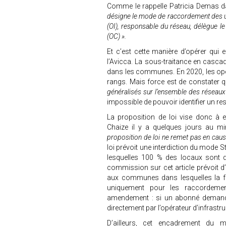
Comme le rappelle Patricia Demas 
désigne le mode de raccordement des utili
(OI), responsable du réseau, délègue 
(OC) ».
Et c’est cette manière d’opérer qui
l’Avicca. La sous-traitance en casc
dans les communes. En 2020, les opér
rangs. Mais force est de constater
généralisés sur l’ensemble des réseau
impossible de pouvoir identifier un 
La proposition de loi vise donc à e
Chaize il y a quelques jours au mi
proposition de loi ne remet pas en cau
loi prévoit une interdiction du mode S
lesquelles 100 % des locaux sont 
commission sur cet article prévoit d
aux communes dans lesquelles la fe
uniquement pour les raccordemen
amendement : si un abonné demande 
directement par l’opérateur d’infrastr
D’ailleurs, cet encadrement du 