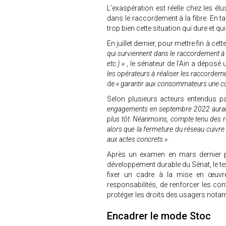
L’exaspération est réelle chez les é
dans le raccordement à la fibre. En ta
trop bien cette situation qui dure et q
En juillet dernier, pour mettre fin à ce
qui surviennent dans le raccordement à 
etc.) »
, le sénateur de l’Ain a déposé
les opérateurs à réaliser les raccordemen
de
« garantir aux consommateurs une co
Selon plusieurs acteurs entendus p
engagements en septembre 2022 aurait 
plus tôt. Néanmoins, compte tenu des 
alors que la fermeture du réseau cuivre
aux actes concrets ».
Après un examen en mars dernier p
développement durable du Sénat, le tex
fixer un cadre à la mise en œuvre
responsabilités, de renforcer les con
protéger les droits des usagers notam
Encadrer le mode Stoc