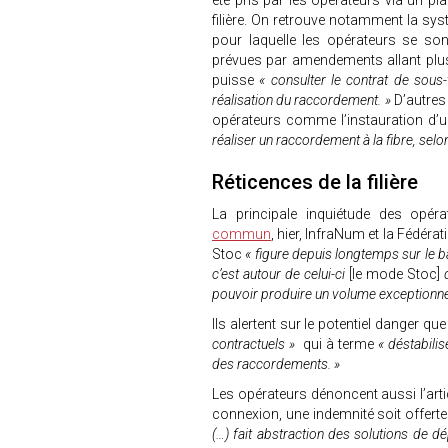
été pris par les opérateurs via un pla
filière. On retrouve notamment la sy
pour laquelle les opérateurs se so
prévues par amendements allant plus
puisse
« consulter le contrat de sous-
réalisation du raccordement. »
D’autres
opérateurs comme l’instauration d’
réaliser un raccordement à la fibre, selon
Réticences de la filière
La principale inquiétude des opé
commun
, hier, InfraNum et la Fédér
Stoc
« figure depuis longtemps sur le 
c’est autour de celui-ci
[le mode Stoc]
q
pouvoir produire un volume exceptionn
Ils alertent sur le potentiel danger que
contractuels »
qui à terme
« déstabilis
des raccordements. »
Les opérateurs dénoncent aussi l’arti
connexion, une indemnité soit offerte 
(…) fait abstraction des solutions d