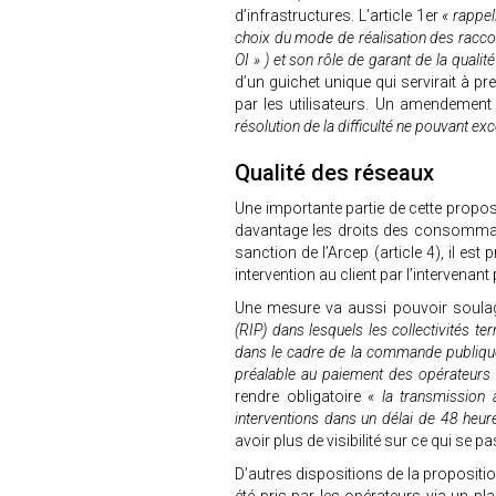
d’infrastructures. L’article 1er
« rappel
choix du mode de réalisation des racc
OI » ) et son rôle de garant de la qualit
d’un guichet unique qui servirait à 
par les utilisateurs. Un amendeme
résolution de la difficulté ne pouvant exc
Qualité des réseaux
Une importante partie de cette proposi
davantage les droits des consommate
sanction de l’Arcep (article 4), il est
intervention au client par l’intervenan
Une mesure va aussi pouvoir soulage
(RIP) dans lesquels les collectivités te
dans le cadre de la commande publique, 
préalable au paiement des opérateurs (
rendre obligatoire
« la transmission 
interventions dans un délai de 48 heure
avoir plus de visibilité sur ce qui se 
D’autres dispositions de la propositio