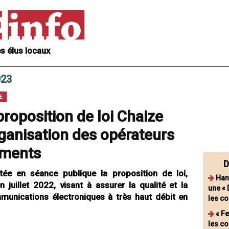
s élus locaux
023
E
 proposition de loi Chaize
rganisation des opérateurs
ements
D
tée en séance publique la proposition de loi,
Han
juillet 2022, visant à assurer la qualité et la
une « 
munications électroniques à très haut débit en
les c
« F
les co