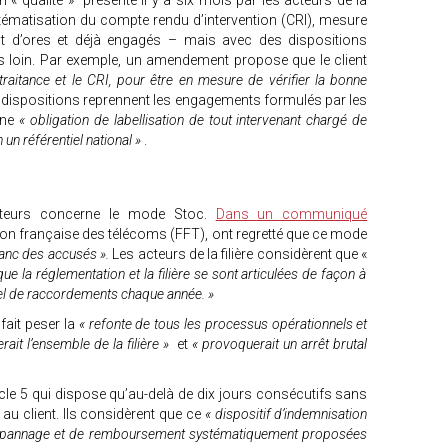
n « qualité » présenté il y a six mois par les acteurs de la
stématisation du compte rendu d’intervention (CRI), mesure
nt d’ores et déjà engagés – mais avec des dispositions
 loin. Par exemple, un amendement propose que le client
traitance et le CRI, pour être en mesure de vérifier la bonne
 dispositions reprennent les engagements formulés par les
une
« obligation de labellisation de tout intervenant chargé de
 un référentiel national »
.
rateurs concerne le mode Stoc.
Dans un communiqué
ation française des télécoms (FFT), ont regretté que ce mode
banc des accusés ».
Les acteurs de la filière considèrent que «
ue la réglementation et la filière se sont articulées de façon à
el de raccordements chaque année. »
 fait peser la
« refonte de tous les processus opérationnels et
erait l’ensemble de la filière »
et
« provoquerait un arrêt brutal
cle 5 qui dispose qu’au-delà de dix jours consécutifs sans
au client. Ils considèrent que ce
« dispositif d’indemnisation
e dépannage et de remboursement systématiquement proposées