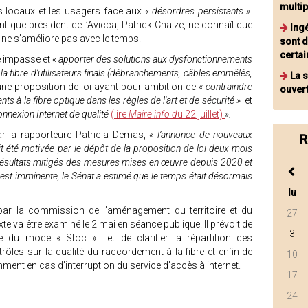
multi
lus locaux et les usagers face aux
« désordres persistants »
nt que président de l’Avicca, Patrick Chaize, ne connaît que
Ing
ui ne s’améliore pas avec le temps.
sont d
certai
tte impasse et
« apporter des solutions aux dysfonctionnements
la fibre d’utilisateurs finals (débranchements, câbles emmêlés,
La 
 une proposition de loi ayant pour ambition de «
contraindre
ouver
ts à la fibre optique dans les règles de l'art et de sécurité »
et
nnexion Internet de qualité
(lire
Maire info d
u 22 juillet)
».
ar la rapporteure Patricia Demas,
« l’annonce de nouveaux
R
été motivée par le dépôt de la proposition de loi deux mois
résultats mitigés des mesures mises en œuvre depuis 2020 et
 est imminente, le Sénat a estimé que le temps était désormais
lu
ar la commission de l’aménagement du territoire et du
27
te va être examiné le 2 mai en séance publique. Il prévoit de
3
 du mode « Stoc » et de clarifier la répartition des
trôles sur la qualité du raccordement à la fibre et enfin de
10
ment en cas d’interruption du service d’accès à internet.
17
24