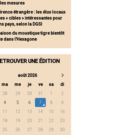
ples mesures
érence étrangère : les élus locaux
es « cibles » intéressantes pour
ns pays, selon la DGSI
saison du moustique tigre bientôt
te dans l'Hexagone
ETROUVER UNE ÉDITION
août 2026
ma
me
je
ve
sa
di
28
29
30
31
1
2
4
5
6
7
8
9
11
12
13
14
15
16
18
19
20
21
22
23
25
26
27
28
29
30