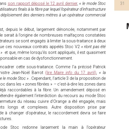
dans
son rapport déposé le 12 avril dernier
,
« le mode Stoc
31
sateurs finals à la fibre par lequel l’opérateur d’infrastructure
le déploiement des derniers mètres à un opérateur commercial
 est, depuis le début, largement dénoncée, notamment par
ade serait à l’origine de nombreuses malfaçons constatées
ateurs se sont engagés à limiter la sous-traitance à deux
 que ces nouveaux contrats appelés Stoc V2
« n’ont pas été
x »
et que, même lorsqu’ils sont appliqués, il est quasiment
responsable en cas de dysfonctionnement.
ncadrer cette sous-traitance. Comme l’a précisé Patrick
nistre Jean-Noël Barrot
(lire
Maire info
du 17 avril)
,
« la
se le mode Stoc »
. Cependant, l’article 3 de la proposition de
toc dans les « zones fibrées » – c’est-à-dire les zones dans
déjà raccordables à la fibre. Un amendement déposé en
’étendre également l’interdiction du recours au mode Stoc
rmeture du réseau cuivre d’Orange a été engagée, mais
ts longs et complexes. Autre disposition prise par
à changer d’opérateur, le raccordement devra se faire
uctures.
mode Stoc redonne largement la main à l’opérateur