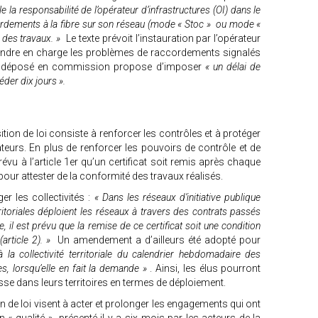
le la responsabilité de l’opérateur d’infrastructures (OI) dans le
ordements à la fibre sur son réseau (mode « Stoc » ou mode «
é des travaux. »
Le texte prévoit l’instauration par l’opérateur
prendre en charge les problèmes de raccordements signalés
nt déposé en commission propose d’imposer
« un délai de
éder dix jours ».
tion de loi consiste à renforcer les contrôles et à protéger
urs. En plus de renforcer les pouvoirs de contrôle et de
 prévu à l’article 1er qu’un certificat soit remis après chaque
t pour attester de la conformité des travaux réalisés.
r les collectivités :
« Dans les réseaux d’initiative publique
rritoriales déploient les réseaux à travers des contrats passés
il est prévu que la remise de ce certificat soit une condition
article 2). »
Un amendement a d’ailleurs été adopté pour
à la collectivité territoriale du calendrier hebdomadaire des
s, lorsqu’elle en fait la demande »
. Ainsi, les élus pourront
passe dans leurs territoires en termes de déploiement.
n de loi visent à acter et prolonger les engagements qui ont