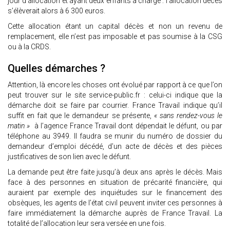
jour d’allocation et ayant deux enfants à charge : l’allocation décès
s’élèverait alors à 6 300 euros.
Cette allocation étant un capital décès et non un revenu de
remplacement, elle n’est pas imposable et pas soumise à la CSG
ou à la CRDS.
Quelles démarches ?
Attention, là encore les choses ont évolué par rapport à ce que l’on
peut trouver sur le site service-public.fr : celui-ci indique que la
démarche doit se faire par courrier. France Travail indique qu’il
suffit en fait que le demandeur se présente,
« sans rendez-vous le
matin »
à l’agence France Travail dont dépendait le défunt, ou par
téléphone au 3949. Il faudra se munir du numéro de dossier du
demandeur d’emploi décédé, d’un acte de décès et des pièces
justificatives de son lien avec le défunt.
La demande peut être faite jusqu’à deux ans après le décès. Mais
face à des personnes en situation de précarité financière, qui
auraient par exemple des inquiétudes sur le financement des
obsèques, les agents de l’état civil peuvent inviter ces personnes à
faire immédiatement la démarche auprès de France Travail. La
totalité de l’allocation leur sera versée en une fois.