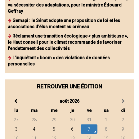
va nécessiter des adaptations, pour le ministre Édouard
Geffray
Gemapi : le Sénat adopte une proposition de loi et les
associations d'élus montent au créneau
Réclamant une transition écologique « plus ambitieuse »,
le Haut conseil pour le climat recommande de favoriser
l'endettement des collectivités
L'inquiétant « boom » des violations de données
personnelles
RETROUVER UNE ÉDITION
août 2026
lu
ma
me
je
ve
sa
di
27
28
29
30
31
1
2
3
4
5
6
7
8
9
10
11
12
13
14
15
16