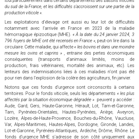
tout particulièrement dans certains départements des bassins viticoles
du sud de la France, et les difficultés s'accroissent sur une partie de la
production viticole ».
Les exploitations d’élevage ont aussi eu leur lot de difficultés
notamment avec l’arrivée en France en 2023 de la maladie
hémorragique épizootique (MHE).
« À la date du 24 janvier 2024, 3
796 foyers de MHE ont été recensés en France »,
peut-on lire dans la
circulaire. Cette maladie, qui affecte
« les bovins et dans une moindre
mesure les ovins et caprins »
, entraine des pertes économiques
conséquentes (transports d’animaux limités, moins de
production, frais vétérinaires, mortalité des animaux, etc). Les
lenteurs des indemnisations liées à ces maladies n'ont pas été
pour rien dans l'explosion de la colère des agriculteurs, fin janvier.
Notons que ces fonds d’urgence sont circonscrits à certains
territoires. Pour le fonds viticole, seuls les départements
« les plus
affectés par la situation économique dégradée »
peuvent y accéder :
Aude, Gard, Gers, Haute-Garonne, Hérault, Lot, Tarn-et-Garonne,
Tarn, Pyrénées-Orientales, Hautes-Pyrénées, Ariège, Aveyron,
Lozère, Alpes-de-Haute-Provence, Bouches-du-Rhône, Vaucluse,
Var, Alpes-Maritimes, Hautes-Alpes, Dordogne, Gironde, Landes,
Lot-et-Garonne, Pyrénées-Atlantiques, Ardèche, Drôme, Rhône. Le
fonds d’urgence MHE s’adresse de son côté uniquement aux