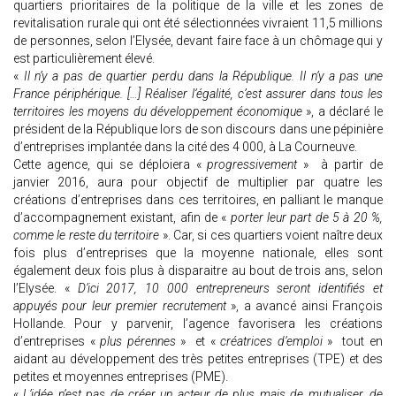
quartiers prioritaires de la politique de la ville et les zones de
revitalisation rurale qui ont été sélectionnées vivraient 11,5 millions
de personnes, selon l’Elysée, devant faire face à un chômage qui y
est particulièrement élevé.
«
Il n’y a pas de quartier perdu dans la République. Il n’y a pas une
France périphérique. […] Réaliser l’égalité, c’est assurer dans tous les
territoires les moyens du développement économique
», a déclaré le
président de la République lors de son discours dans une pépinière
d’entreprises implantée dans la cité des 4 000, à La Courneuve.
Cette agence, qui se déploiera «
progressivement
» à partir de
janvier 2016, aura pour objectif de multiplier par quatre les
créations d’entreprises dans ces territoires, en palliant le manque
d’accompagnement existant, afin de «
porter leur part de 5 à 20 %,
comme le reste du territoire
». Car, si ces quartiers voient naître deux
fois plus d’entreprises que la moyenne nationale, elles sont
également deux fois plus à disparaitre au bout de trois ans, selon
l’Elysée. «
D’ici 2017, 10 000 entrepreneurs seront identifiés et
appuyés pour leur premier recrutement
», a avancé ainsi François
Hollande. Pour y parvenir, l’agence favorisera les créations
d’entreprises «
plus pérennes
» et «
créatrices d’emploi
» tout en
aidant au développement des très petites entreprises (TPE) et des
petites et moyennes entreprises (PME).
«
L’idée n’est pas de créer un acteur de plus mais de mutualiser, de