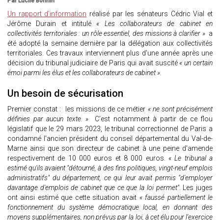
Par Lucile Bonnin
Un rapport d’information
réalisé par les sénateurs Cédric Vial et
Jérôme Durain et intitulé
« Les collaborateurs de cabinet en
collectivités territoriales : un rôle essentiel, des missions à clarifier »
a
été adopté la semaine dernière par la délégation aux collectivités
territoriales. Ces travaux interviennent plus d’une année après une
décision du tribunal judiciaire de Paris qui avait suscité
« un certain
émoi parmi les élus et les collaborateurs de cabinet ».
Un besoin de sécurisation
Premier constat : les missions de ce métier
« ne sont précisément
définies par aucun texte. »
C’est notamment à partir de ce flou
législatif que le 29 mars 2023, le tribunal correctionnel de Paris a
condamné l'ancien président du conseil départemental du Val-de-
Marne ainsi que son directeur de cabinet à une peine d'amende
respectivement de 10 000 euros et 8 000 euros.
« Le tribunal a
estimé qu'ils avaient "détourné, à des fins politiques, vingt-neuf emplois
administratifs" du département, ce qui leur avait permis "d'employer
davantage d'emplois de cabinet que ce que la loi permet"
. Les juges
ont ainsi estimé que cette situation avait
« faussé partiellement le
fonctionnement du système démocratique local, en donnant des
moyens supplémentaires, non prévus par la loi, à cet élu pour l'exercice