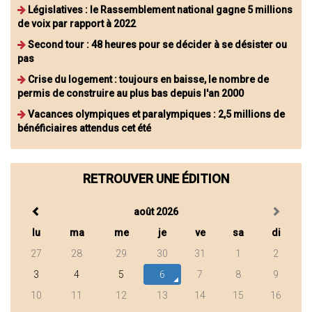
Législatives : le Rassemblement national gagne 5 millions
de voix par rapport à 2022
Second tour : 48 heures pour se décider à se désister ou
pas
Crise du logement : toujours en baisse, le nombre de
permis de construire au plus bas depuis l'an 2000
Vacances olympiques et paralympiques : 2,5 millions de
bénéficiaires attendus cet été
RETROUVER UNE ÉDITION
août 2026
lu
ma
me
je
ve
sa
di
27
28
29
30
31
1
2
3
4
5
6
7
8
9
10
11
12
13
14
15
16