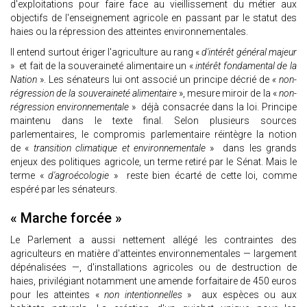
d'exploitations pour faire face au vieillissement du métier aux
objectifs de l'enseignement agricole en passant par le statut des
haies ou la répression des atteintes environnementales.
Il entend surtout ériger l'agriculture au rang «
d'intérêt général majeur
» et fait de la souveraineté alimentaire un «
intérêt fondamental de la
Nation
». Les sénateurs lui ont associé un principe décrié de
« non-
régression de la souveraineté alimentaire
», mesure miroir de la «
non-
régression environnementale
» déjà consacrée dans la loi. Principe
maintenu dans le texte final. Selon plusieurs sources
parlementaires, le compromis parlementaire réintègre la notion
de «
transition climatique et environnementale
» dans les grands
enjeux des politiques agricole, un terme retiré par le Sénat. Mais le
terme «
d'agroécologie
» reste bien écarté de cette loi, comme
espéré par les sénateurs.
« Marche forcée »
Le Parlement a aussi nettement allégé les contraintes des
agriculteurs en matière d'atteintes environnementales — largement
dépénalisées —, d'installations agricoles ou de destruction de
haies, privilégiant notamment une amende forfaitaire de 450 euros
pour les atteintes «
non intentionnelles
» aux espèces ou aux