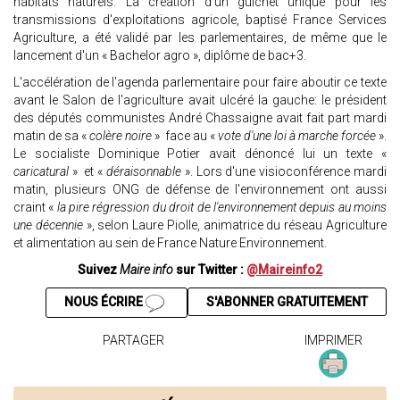
habitats naturels. La création d'un guichet unique pour les
transmissions d'exploitations agricole, baptisé France Services
Agriculture, a été validé par les parlementaires, de même que le
lancement d'un « Bachelor agro », diplôme de bac+3.
L'accélération de l'agenda parlementaire pour faire aboutir ce texte
avant le Salon de l'agriculture avait ulcéré la gauche: le président
des députés communistes André Chassaigne avait fait part mardi
matin de sa «
colère noire
» face au «
vote d'une loi à marche forcée
».
Le socialiste Dominique Potier avait dénoncé lui un texte «
caricatural
» et «
déraisonnable
». Lors d'une visioconférence mardi
matin, plusieurs ONG de défense de l'environnement ont aussi
craint «
la pire régression du droit de l'environnement depuis au moins
une décennie
», selon Laure Piolle, animatrice du réseau Agriculture
et alimentation au sein de France Nature Environnement.
Suivez
Maire info
sur Twitter :
@Maireinfo2
NOUS ÉCRIRE
S'ABONNER GRATUITEMENT
PARTAGER
IMPRIMER