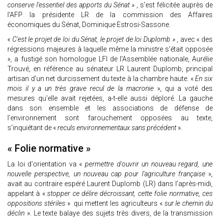
conserve l'essentiel des apports du Sénat »
, s'est félicitée auprès de
l'AFP la présidente LR de la commission des Affaires
économiques du Sénat, Dominique Estrosi-Sassone.
« C'est le projet de loi du Sénat, le projet de loi Duplomb »
, avec « des
régressions majeures à laquelle même la ministre s'était opposée
», a fustigé son homologue LFI de l'Assemblée nationale, Aurélie
Trouvé, en référence au sénateur LR Laurent Duplomb, principal
artisan d'un net durcissement du texte à la chambre haute. «
En six
mois il y a un très grave recul de la macronie
», qui a voté des
mesures qu'elle avait rejetées, a-t-elle aussi déploré. La gauche
dans son ensemble et les associations de défense de
l'environnement sont farouchement opposées au texte,
s'inquiétant de «
reculs environnementaux sans précédent
».
« Folie normative »
La loi d'orientation va «
permettre d'ouvrir un nouveau regard, une
nouvelle perspective, un nouveau cap pour l'agriculture française
»,
avait au contraire espéré Laurent Duplomb (LR) dans l'après-midi,
appelant à «
stopper ce délire décroissant, cette folie normative, ces
oppositions stériles
» qui mettent les agriculteurs «
sur le chemin du
déclin
». Le texte balaye des sujets très divers, de la transmission