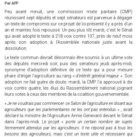
Par AFP
Peu avant minuit, une commission mixte paritaire (CMP)
réunissant sept députés et sept sénateurs est parvenue à dégager
un texte de compromis sur ce projet de loi présenté il y a près d'un
an et maintes fois repoussé. Un peu plus tôt mardi, c'est le Sénat
qui avait adopté le texte à 218 voix contre 107, près de neuf mois
après son adoption à l'Assemblée nationale juste avant la
dissolution.
Le texte commun devrait désormais être soumis à un ultime vote
des députés mercredi soir, puis des sénateurs jeudi après-midi,
synonyme d'adoption définitive de ce texte qui a pour mesure
phare d'ériger l'agriculture au rang
« d'intérêt général majeur ».
Son
adoption ne fait guère de doute: mardi, la CMP l'a approuvé à dix
voix contre quatre, les élus du Rassemblement national joignant
leurs votes à ceux des membres de la coalition gouvernementale.
« Je ne voudrais pas commencer ce Salon de l'agriculture en disant aux
agriculteurs que les parlementaires ne les ont pas entendus »
, avait
déclaré la ministre de l'Agriculture Annie Genevard devant le Sénat
dans l'après-midi. Le projet
« porte un certain nombre de sujets
fermement attendus par les agriculteurs. Il ne répond pas à tous les
besoins des agriculteurs, mais c'est un texte utile et nécessaire qui