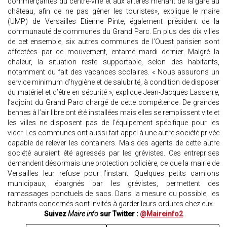
commerçantes du centre-ville et aux artères menant de la gare au
château, afin de ne pas gêner les touristes», explique le maire
(UMP) de Versailles Etienne Pinte, également président de la
communauté de communes du Grand Parc. En plus des dix villes
de cet ensemble, six autres communes de l’Ouest parisien sont
affectées par ce mouvement, entamé mardi dernier. Malgré la
chaleur, la situation reste supportable, selon des habitants,
notamment du fait des vacances scolaires. « Nous assurons un
service minimum d’hygiène et de salubrité, à condition de disposer
du matériel et d’être en sécurité », explique Jean-Jacques Lasserre,
l’adjoint du Grand Parc chargé de cette compétence. De grandes
bennes à l’air libre ont été installées mais elles se remplissent vite et
les villes ne disposent pas de l’équipement spécifique pour les
vider. Les communes ont aussi fait appel à une autre société privée
capable de relever les containers. Mais des agents de cette autre
société auraient été agressés par les grévistes. Ces entreprises
demandent désormais une protection policière, ce que la mairie de
Versailles leur refuse pour l’instant. Quelques petits camions
municipaux, épargnés par les grévistes, permettent des
ramassages ponctuels de sacs. Dans la mesure du possible, les
habitants concernés sont invités à garder leurs ordures chez eux.
Suivez
Maire info
sur Twitter :
@Maireinfo2