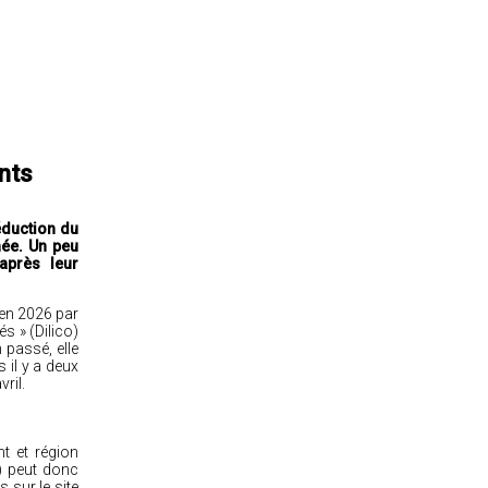
nts
éduction du
née. Un peu
après leur
 en 2026 par
és » (Dilico)
n passé, elle
s il y a deux
ril.
t et région
») peut donc
s sur le
site