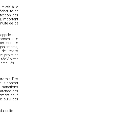
elatif à la
cher toute
tection des
L’important
nuité de ce
rappelé que
sposent des
nts sur les
gnalements,
 de textes
e, projet de
utée Violette
articulés.
mpromis. Des
sous contrat
es sanctions
parence des
nement privé
le suivi des
 du culte de