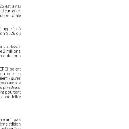
26 est ainsi
 d’euros) et
ution totale
t appelés à
sion 2026 du
i va devoir
e 2 millions
es dotations
 EPCI paient
nnu que les
ient «
dures
rochaine
». «
es ponctions
ent pourtant
 une lettre
n’étant pas
ième édition
ponctionnées