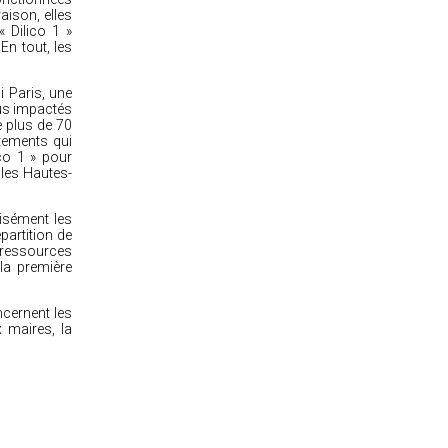
aison, elles
 Dilico 1 »
En tout, les
i Paris, une
lus impactés
e plus de 70
tements qui
ico 1 » pour
 les Hautes-
isément les
partition de
 ressources
la première
ncernent les
 maires, la