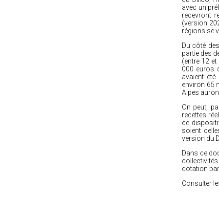
avec un prél
recevront r
(version 202
régions se v
Du côté des 
partie des d
(entre 12 et
000 euros d
avaient été
environ 65 m
Alpes auront
On peut, pa
recettes rée
ce disposit
soient cell
version du D
Dans ce doc
collectivit
dotation par
Consulter l