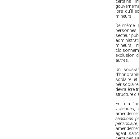
certains i
gouverneme
lors qu’il e
mineurs.
De même, av
personnes r
secteur pub
administrat
mineurs, 
cloisonneme
exclusion d
autres.
Un sous-am
d'honorabili
scolaire et
périscolaire
devra être 
structure d'
Enfin à l’a
violences,
amendement 
sanctions p
périscolaire
amendement,
agent sanc
certaines sa