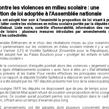
ntre les violences en milieu scolaire : une
tion de loi adoptée à l'Assemblée nationale
 ont adopté hier soir à l'unanimité la proposition de loi visant à p
à lutter contre les violences en milieu scolaire portée par la député
illebout. Liste noire, contrôle d'honorabilité, information des r
 de loisirs : plusieurs mesures introduites par amendements 
les collectivités.
candale Bétharram et le choc des révélations mises au jour notamm
parlementaire sur les violences en milieu scolaire menée il y a un
l Vannier (LFI) et Violette Spillebout (Ensemble pour la République),
été adopté hier au Palais Bourbon pour «
protéger les enfants et lutt
milieu scolaire
».
de la commission d’enquête pointait alors des violences
« largement o
s types d'établissements scolaires
» avec face à elles un «
État défaillan
les prévenir et les traiter. Pour rendre effectives les principales rec
ce rapport, la députée Violette Spillebout a déposé en avril dernier une
exte a été adopté par les 187 députés présents hier lors de la séance publi
uligne l'AFP, les députés ne disposaient que de peu de temps pour 
oupe de Gabriel Attal ayant refusé de soutenir une proposition de loi cosi
umis. Ce soutien aurait pourtant permis son inscription dans le cad
n, offrant ainsi un temps d'examen plus long.
32 amendements ont été adoptés dont plusieurs concernent direc