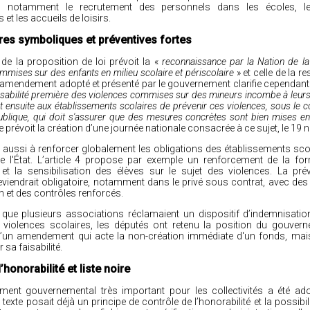
tés, notamment le recrutement des personnels dans les écoles, l
 et les accueils de loisirs.
es symboliques et préventives fortes
r de la proposition de loi prévoit la «
reconnaissance par la Nation de la
mmises sur des enfants en milieu scolaire et périscolaire
» et celle de la r
Un amendement adopté et présenté par le gouvernement clarifie cependan
sabilité première des violences commises sur des mineurs incombe à leurs
nt ensuite aux établissements scolaires de prévenir ces violences, sous le c
blique, qui doit s'assurer que des mesures concrètes sont bien mises en
 prévoit la création d’une journée nationale consacrée à ce sujet, le 19
e aussi à renforcer globalement les obligations des établissements scol
e l'État. L’article 4 propose par exemple un renforcement de la fo
et la sensibilisation des élèves sur le sujet des violences. La pré
eviendrait obligatoire, notamment dans le privé sous contrat, avec des
n et des contrôles renforcés.
s que plusieurs associations réclamaient un dispositif d’indemnisatio
 violences scolaires, les députés ont retenu la position du gouver
d’un amendement qui acte la non-création immédiate d'un fonds, mai
 sa faisabilité.
’honorabilité et liste noire
nt gouvernemental très important pour les collectivités a été adop
u texte posait déjà un principe de contrôle de l’honorabilité et la possibil