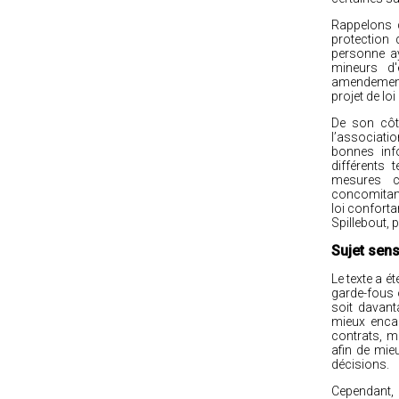
Rappelons q
protection
personne a
mineurs d'
amendement 
projet de lo
De son côt
l’associat
bonnes inf
différents 
mesures co
concomitants
loi confortan
Spillebout, 
Sujet sens
Le texte a é
garde-fous 
soit davant
mieux encad
contrats, m
afin de mie
décisions.
Cependant, 