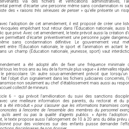
ntervenants via des fichiers et vérifications administratives, l
ntal permet d’écarter une personne même sans condamnation ni sa
xiste des «
raisons très sérieuses de penser
» qu’elle présente un ris
ec l’adoption de cet amendement, il est proposé de créer une list
évoquées empêchant tout retour dans l’Éducation nationale, aussi b
lic que privé. Avec cet amendement, le texte prévoit aussi la création 
ive permettant d'écarter préventivement une personne jugée dangereu
même sans condamnation définitive. Le gouvernement veut met
nt entre l'Éducation nationale, le sport et l'animation en actant le 
ans un champ (Éducation nationale, jeunesse, sport) vaut interdicti
endement a été adopté afin de fixer une fréquence minimale d
té tous les trois ans au lieu de la formule plus vague «
à intervalles régul
 le périscolaire. Un autre sous-amendement prévoit que lorsqu'un 
 fait l'objet d'un signalement dans les fichiers judiciaires concernés, l
transmise non seulement au chef d'établissement mais aussi au respon
accueil collectif de mineurs.
rticle 6 – qui prévoit l’amélioration du suivi des sanctions discipli
 avec une meilleure information des parents, du rectorat et du 
a été introduit «
pour s'assurer que les informations transmises com
rononcées à l'encontre de l'ensemble des membres du personnel exerç
, qu'ils aient ou pas la qualité d'agents publics
. » Après l’adoption
 le texte propose aussi l’allongement de 10 à 20 ans du délai prévu 
tionné pour des violences sur des enfants puisse demander l'ef
nctions disciplinaires de son dossier.