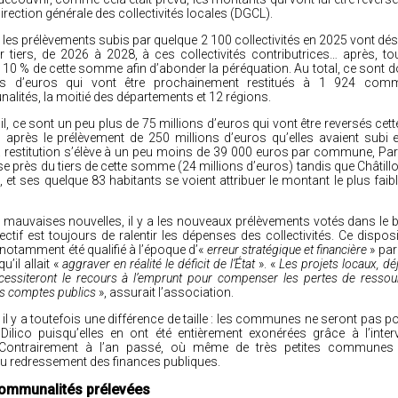
irection générale des collectivités locales (DGCL).
 les prélèvements subis par quelque 2 100 collectivités en 2025 vont dé
r tiers, de 2026 à 2028, à ces collectivités contributrices… après, to
 10 % de cette somme afin d’abonder la péréquation. Au total, ce sont 
ns d’euros qui vont être prochainement restitués à 1 924 com
alités, la moitié des départements et 12 régions.
il, ce sont un peu plus de 75 millions d’euros qui vont être reversés cet
près le prélèvement de 250 millions d’euros qu’elles avaient subi 
 restitution s’élève à un peu moins de 39 000 euros par commune, Par
e près du tiers de cette somme (24 millions d’euros) tandis que Châtill
, et ses quelque 83 habitants se voient attribuer le montant le plus faib
 mauvaises nouvelles, il y a les nouveaux prélèvements votés dans le 
jectif est toujours de ralentir les dépenses des collectivités. Ce disposit
notamment été qualifié à l’époque d’«
erreur stratégique et financière
» par 
u’il allait «
aggraver en réalité le déficit de l’État
». «
Les projets locaux, dé
cessiteront le recours à l’emprunt pour compenser les pertes de ressou
es comptes publics
», assurait l’association.
 il y a toutefois une différence de taille : les communes ne seront pas 
 Dilico puisqu’elles en ont été entièrement exonérées grâce à l’inter
 Contrairement à l’an passé, où même de très petites communes 
au redressement des finances publiques.
communalités prélevées