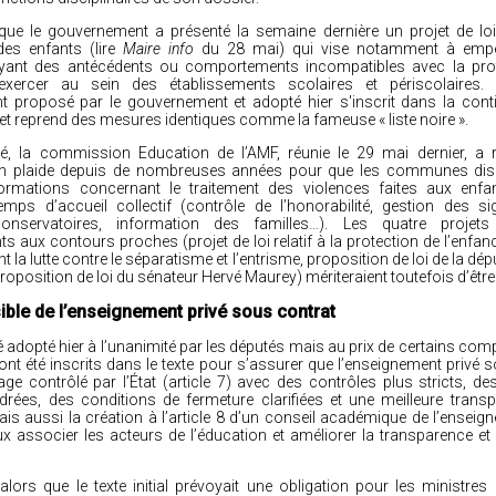
ue le gouvernement a présenté la semaine dernière un projet de loi r
 des enfants
(lire
Maire info
du 28 mai)
qui vise notamment à empê
yant des antécédents ou comportements incompatibles avec la pro
exercer au sein des établissements scolaires et périscolaires. 
proposé par le gouvernement et adopté hier s'inscrit dans la conti
i et reprend des mesures identiques comme la fameuse « liste noire ».
é, la commission Education de l’AMF, réunie le 29 mai dernier, a 
ion plaide depuis de nombreuses années pour que les communes di
ormations concernant le traitement des violences faites aux enfa
temps d’accueil collectif (contrôle de l’honorabilité, gestion des si
nservatoires, information des familles…). Les quatre projets
 aux contours proches (projet de loi relatif à la protection de l’enfanc
t la lutte contre le séparatisme et l’entrisme, proposition de loi de la dép
proposition de loi du sénateur Hervé Maurey) mériteraient toutefois d’être 
ible de l’enseignement privé sous contrat
té adopté hier à l’unanimité par les députés mais au prix de certains co
ont été inscrits dans le texte pour s’assurer que l’enseignement privé 
age contrôlé par l’État (article 7) avec des contrôles plus stricts, d
rées, des conditions de fermeture clarifiées et une meilleure trans
ais aussi la création à l’article 8 d’un conseil académique de l’enseig
ux associer les acteurs de l’éducation et améliorer la transparence et 
alors que le texte initial prévoyait une obligation pour les ministres