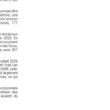
sormais être
utefois, une
donc environ
munes, 171
te année aux
en 2025. En
is touchant
on-lès-Sons,
le, avec 301
budget 2026
if créé l’an
l’AMF, celle-
jà largement
rces, ce qui
ponctionnées
vention des
avaient dû