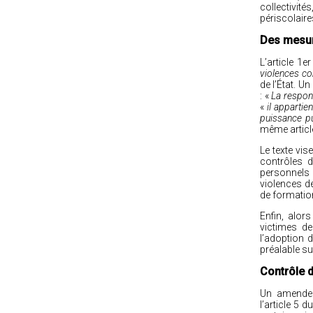
collectivi
périscolaires
Des mesur
L’article 1e
violences co
de l’État. 
: «
La respon
«
il appartie
puissance pu
même article
Le texte vis
contrôles d
personnels 
violences d
de formatio
Enfin, alor
victimes de
l’adoption 
préalable sur
Contrôle d
Un amendeme
l’article 5 d