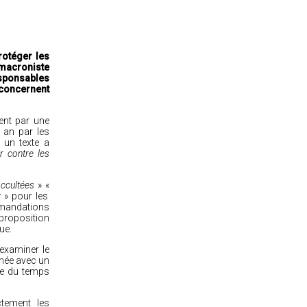
rotéger les
e macroniste
esponsables
concernent
ent par une
 an par les
 un texte a
er contre les
ccultées
» «
t
» pour les
ommandations
 proposition
que.
examiner le
gnée avec un
re du temps
tement les