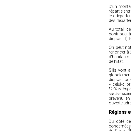
D’un montant
répartie ent
les départem
des départem
Au total, 
contribuer à
dispositif).
On peut not
renoncer à 
d'habitants
de l'État.
S’ils vont a
globalement
disposition
», celui-ci 
L'effort im
sur les coll
prévenu en 
ouverte adr
Régions e
Du côté de
concernées),
du Dilico, 