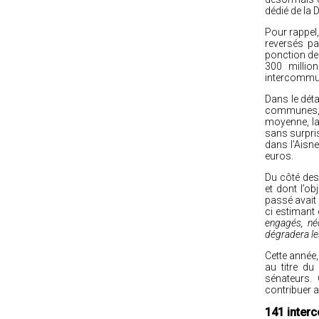
dédié
de la D
Pour rappel,
reversés pa
ponction de
300 millio
intercommun
Dans le déta
communes, a
moyenne, la
sans surpris
dans l’Aisne
euros.
Du côté des
et dont l’ob
passé avait 
ci estimant q
engagés, né
dégradera l
Cette année,
au titre du
sénateurs.
contribuer 
141 inter