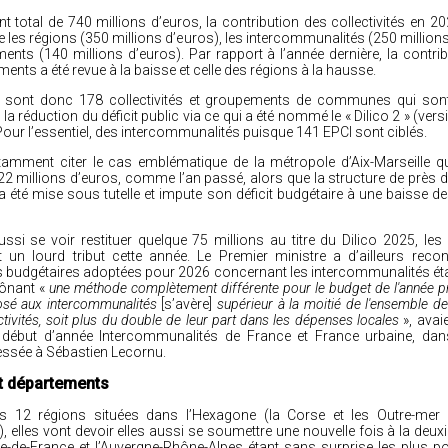
 total de 740 millions d’euros, la contribution des collectivités en 20
re les régions (350 millions d’euros), les intercommunalités (250 millions
ents (140 millions d’euros). Par rapport à l’année dernière, la contrib
ents a été revue à la baisse et celle des régions à la hausse.
ce sont donc 178 collectivités et groupements de communes qui son
 la réduction du déficit public via ce qui a été nommé le « Dilico 2 » (ver
 Pour l’essentiel, des intercommunalités puisque 141 EPCI sont ciblés.
amment citer le cas emblématique de la métropole d’Aix-Marseille qu
22 millions d’euros, comme l’an passé, alors que la structure de près d
 a été
mise sous tutelle
et impute son déficit budgétaire à une baisse d
ussi se voir restituer quelque 75 millions au titre du Dilico 2025, les
 un lourd tribut cette année. Le Premier ministre a d’ailleurs reco
s budgétaires adoptées pour 2026 concernant les intercommunalités éta
prônant «
une méthode complètement différente pour le budget de l'année p
posé aux intercommunalités
[s’avère]
supérieur à la moitié de l'ensemble d
ectivités, soit plus du double de leur part dans les dépenses locales
», avai
début d’année Intercommunalités de France et France urbaine, dans
essée à Sébastien Lecornu.
t départements
s 12 régions situées dans l’Hexagone (la Corse et les Outre-mer 
 elles vont devoir elles aussi se soumettre une nouvelle fois à la deux
l’Île-de-France et l’Auvergne-Rhône-Alpes étant sans surprise les plus 