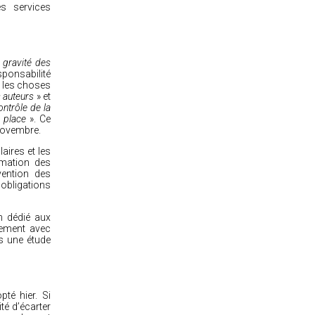
es services
 gravité des
esponsabilité
t les choses
 auteurs
» et
ontrôle de la
 place
». Ce
 novembre.
aires et les
rmation des
vention des
 obligations
n dédié aux
nement avec
s une étude
té hier. Si
ité d’écarter