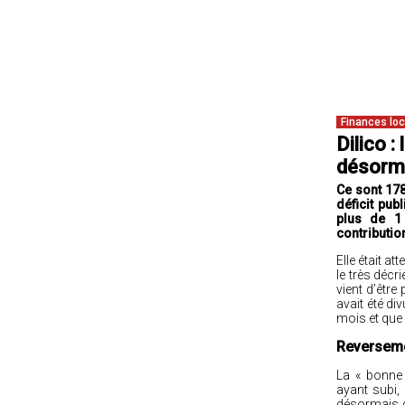
Finances lo
Dilico 
désorm
Ce sont 178
déficit pu
plus de 1 
contributio
Elle était a
le très décri
vient d’être
avait été di
mois et que 
Reversem
La « bonne
ayant subi,
désormais dé