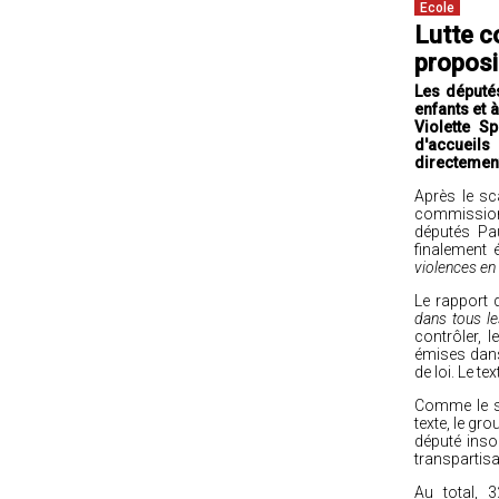
Ecole
Lutte co
proposi
Les députés
enfants et 
Violette Sp
d'accueils
directement 
Après le s
commission 
députés Pau
finalement 
violences en 
Le rapport 
dans tous le
contrôler, 
émises dans 
de loi. Le t
Comme le so
texte, le gr
député inso
transpartisa
Au total, 