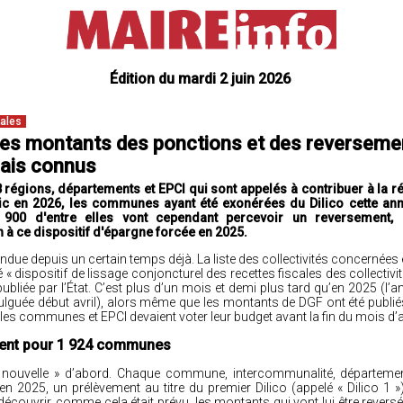
Édition du mardi 2 juin 2026
cales
: les montants des ponctions et des reverseme
ais connus
 régions, départements et EPCI qui sont appelés à contribuer à la r
blic en 2026, les communes ayant été exonérées du Dilico cette an
900 d'entre elles vont cependant percevoir un reversement, 
n à ce dispositif d'épargne forcée en 2025.
ttendue depuis un certain temps déjà. La liste des collectivités concernées
é « dispositif de lissage conjoncturel des recettes fiscales des collectivit
 publiée par l’État. C’est plus d’un mois et demi plus tard qu’en 2025 (l’a
vulguée début avril), alors même que
les montants de DGF
ont été publié
les communes et EPCI devaient voter leur budget avant la fin du mois d’av
ent pour 1 924 communes
 nouvelle » d’abord. Chaque commune, intercommunalité, départemen
 en 2025, un prélèvement au titre du premier Dilico (appelé « Dilico 1 
couvrir, comme cela était prévu, les montants qui vont lui être reversé