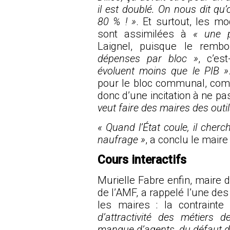
il est doublé. On nous dit q
80 % ! »
. Et surtout, les m
sont assimilées à
« une p
Laignel, puisque le remb
dépenses par bloc »
, c’es
évoluent moins que le PIB »
pour le bloc communal, compr
donc d’une incitation à ne pas
veut faire des maires des outil
« Quand l’État coule, il cherc
naufrage »
, a conclu le mair
Cours interactifs
Murielle Fabre enfin, maire 
de l’AMF, a rappelé l’une de
les maires : la contraint
d’attractivité des métiers de
manque d’agents, du défaut d’