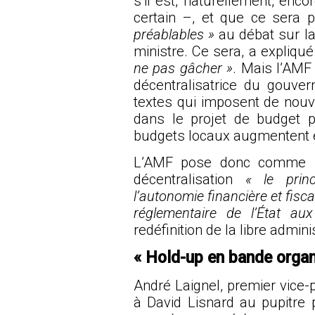
s’il est, naturellement, enco
certain –, et que ce sera 
préablables »
au débat sur la
ministre. Ce sera, a expliqu
ne pas gâcher »
. Mais l’AMF 
décentralisatrice du gouver
textes qui imposent de nouve
dans le projet de budget 
budgets locaux augmentent 
L’AMF pose donc comme pr
décentralisation
« le prin
l’autonomie financière et fisc
réglementaire de l’État aux
redéfinition de la libre adminis
« Hold-up en bande organ
André Laignel, premier vice-
à David Lisnard au pupitre