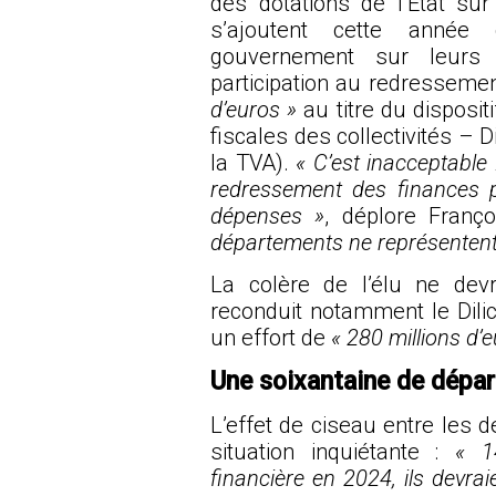
des dotations de l’Etat sur l
s’ajoutent cette année
gouvernement sur leurs
participation au redresseme
d’euros »
au titre du disposit
fiscales des collectivités – Di
la TVA).
« C’est inacceptable
redressement des finances p
dépenses »
, déplore Franç
départements ne représentent
La colère de l’élu ne devr
reconduit notamment le Dilic
un effort de
« 280 millions d’
Une soixantaine de dépar
L’effet de ciseau entre les 
situation inquiétante :
« 1
financière en 2024, ils devrai