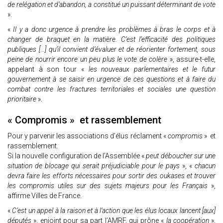
de relégation et d’abandon, a constitué un puissant déterminant de vote
».
«
Il y a donc urgence à prendre les problèmes à bras le corps et à
changer de braquet en la matière. C’est l’efficacité des politiques
publiques […] qu’il convient d’évaluer et de réorienter fortement, sous
peine de nourrir encore un peu plus le vote de colère
», assure-t-elle,
appelant à son tour «
les nouveaux parlementaires et le futur
gouvernement à se saisir en urgence de ces questions et à faire du
combat contre les fractures territoriales et sociales une question
prioritaire
».
« Compromis » et rassemblement
Pour y parvenir les associations d’élus réclament «
compromis
» et
rassemblement.
Si la nouvelle configuration de l’Assemblée «
peut déboucher sur une
situation de blocage qui serait préjudiciable pour le pays
», «
chacun
devra faire les efforts nécessaires pour sortir des oukases et trouver
les compromis utiles sur des sujets majeurs pour les Français
»,
affirme Villes de France.
«
C’est un appel à la raison et à l’action que les élus locaux lancent [aux]
députés
», enjoint pour sa part l’AMRF, qui prône «
la coopération
»,