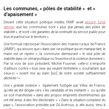
Les communes, « pôles de stabilité » et «
d’apaisement »
Devant cette situation politique inédite, l’AMF avait
assuré, lundi
dernier
, que les communes sont «
plus que jamais des pôles de
stabilité
», et sont «
les garantes de la continuité du service public pour
tous et partout sur le territoire
».
Une formule reprise par l’Association des maires ruraux de France
(AMRF), qui assure que «
dans une vie politique qui en manque tant, le
maire est un repère
», la commune demeurant «
le seul pôle de
stabilité dans ce climat politique où l’invective et la violence dominent
».
Par la voix de son président, Michel Fournier, celle-ci s’emporte
d’ailleurs contre «
tous ceux qui veulent l’entretenir
», souhaitant que
ceux-ci «
soient mis au banc
[sic]
de notre société suffisamment
déchirée !
».
Une «
grande violence
» également fustigée par Villes de France,
qu’elle ait été dirigée vers «
les candidats et les militants
» ou qu’elle
se soit manifestée «
dans des propos empreints d’extrémismes qui
ont été tenus à des fins électorales
». «
Dans la situation complexe du
pays
», l’association présidée par Gil Avérous, a, elle aussi, tenu à