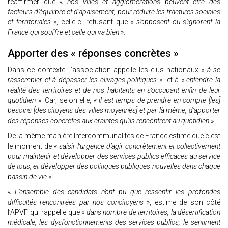
réaffirmer que «
nos villes et agglomérations peuvent être des
facteurs d’équilibre et d’apaisement, pour réduire les fractures sociales
et territoriales
», celle-ci refusant que «
s’opposent ou s’ignorent la
France qui souffre et celle qui va bien
».
Apporter des « réponses concrètes »
Dans ce contexte, l’association appelle les élus nationaux «
à se
rassembler et à dépasser les clivages politiques
» et à «
entendre la
réalité des territoires et de nos habitants en s’occupant enfin de leur
quotidien
». Car, selon elle, «
il est temps de prendre en compte [les]
besoins [des citoyens des villes moyennes] et par là même, d’apporter
des réponses concrètes aux craintes qu’ils rencontrent au quotidien
».
De la même manière Intercommunalités de France estime que c’est
le moment de «
saisir l’urgence d’agir concrètement et collectivement
pour maintenir et développer des services publics efficaces au service
de tous, et développer des politiques publiques nouvelles dans chaque
bassin de vie
».
«
L’ensemble des candidats n’ont pu que ressentir les profondes
difficultés rencontrées par nos concitoyens
», estime de son côté
l’APVF qui rappelle que «
dans nombre de territoires, la désertification
médicale, les dysfonctionnements des services publics, le sentiment