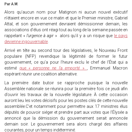
Par A.W.
Alors qu’aucun nom pour Matignon ni aucun nouvel exécutif
n’étaient encore en vue ce matin et que le Premier ministre, Gabriel
Attal, et son gouvernement devraient démissionner demain, les
associations d’élus ont réagi tout au long de la semaine passée en
rappelant «
l’urgence à agir
» alors qu’il y a un risque que
le pays
devienne ingouvernable
.
Arrivé en tête au second tour des législatives, le Nouveau Front
populaire (NFP) revendique la légitimité de former le futur
gouvernement, ce qu’a pour l’heure exclu le chef de l’État qui a
estimé
que «
personne ne l'a emporté
»
, Emmanuel Macron
espérant réunir une coalition alternative.
La première date butoir se rapproche puisque la nouvelle
Assemblée nationale se réunira pour la première fois ce jeudi afin
d’ouvrir les travaux de la nouvelle législature. À cette occasion
auront lieu les votes décisifs pour les postes clés de cette nouvelle
assemblée.C'et notamment pour permettre aux 17 ministres élus
députés de pouvoir siéger et prendre part aux votes que l'Élysée a
annoncé que la démission du gouvernement serait annoncée
demain soir. Le gouvernement sera alors chargé des affaires
courantes, pour un temps indéterminé.