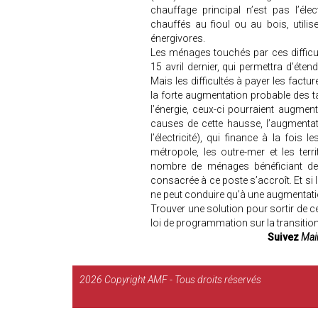
chauffage principal n’est pas l’éle
chauffés au fioul ou au bois, utilis
énergivores.
Les ménages touchés par ces difficult
15 avril dernier, qui permettra d’étend
Mais les difficultés à payer les factu
la forte augmentation probable des ta
l’énergie, ceux-ci pourraient augme
causes de cette hausse, l’augmentat
l’électricité), qui finance à la fois 
métropole, les outre-mer et les territ
nombre de ménages bénéficiant de
consacrée à ce poste s’accroît. Et si 
ne peut conduire qu’à une augmentatio
Trouver une solution pour sortir de ce
loi de programmation sur la transitio
Suivez
Mair
2026
Copyright AMF - Tous droits réservés