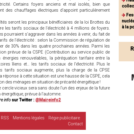
Haut
ctricité. Certains foyers anciens et mal isolés, bien que
collec
ent des chauffages électriques d’appoint particulièrement
Fes
nuclé
és seront les principaux bénéficiaires de la loi Brottes du
à la p
re les tarifs sociaux de l’électricité à 4 millions de foyers.
res pourraient s’aggraver dans les années à venir, du fait de
rifs de l’électricité : selon la Commission de régulation de
nter de 30% dans les quatre prochaines années. Parmi les
R
ion prévue de la CSPE (Contribution au service public de
les énergies renouvelables, la péréquation tarifaire entre la
oires îliens et… les tarifs sociaux de l’électricité. Plus le
s tarifs sociaux augmente, plus la charge de la CPSE
la réponse à cette situation est une hausse de la CSPE, cela
n des ménages en situation de précarité énergétique !
 cercle vicieux sera sans doute l’un des enjeux de la future
n énergétique, prévue à l’automne.
e info
sur Twitter :
@Maireinfo2
RSS
Mentions légales
Régie publicitaire
Contact