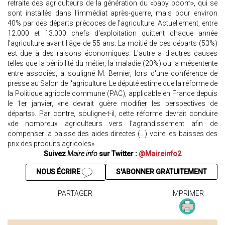
retraite des agriculteurs de la génération du «baby boom», qui se
sont installés dans l'immédiat après-guerre, mais pour environ
40% par des départs précoces de l'agriculture. Actuellement, entre
12.000 et 13.000 chefs d'exploitation quittent chaque année
l'agriculture avant l'âge de 55 ans. La moitié de ces départs (53%)
est due à des raisons économiques. L'autre a d'autres causes
telles que la pénibilité du métier, la maladie (20%) ou la mésentente
entre associés, a souligné M. Bernier, lors d'une conférence de
presse au Salon de l'agriculture. Le député estime que la réforme de
la Politique agricole commune (PAC), applicable en France depuis
le 1er janvier, «ne devrait guère modifier les perspectives de
départs». Par contre, souligne-t-il, cette réforme devrait conduire
«de nombreux agriculteurs vers l'agrandissement afin de
compenser la baisse des aides directes (...) voire les baisses des
prix des produits agricoles».
Suivez
Maire info
sur Twitter :
@Maireinfo2
NOUS ÉCRIRE
S'ABONNER GRATUITEMENT
PARTAGER
IMPRIMER