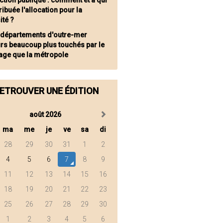
ction publique : comment et à qui
tribuée l'allocation pour la
ité ?
 départements d'outre-mer
urs beaucoup plus touchés par le
ge que la métropole
ETROUVER UNE ÉDITION
août 2026
ma
me
je
ve
sa
di
28
29
30
31
1
2
4
5
6
7
8
9
11
12
13
14
15
16
18
19
20
21
22
23
25
26
27
28
29
30
1
2
3
4
5
6