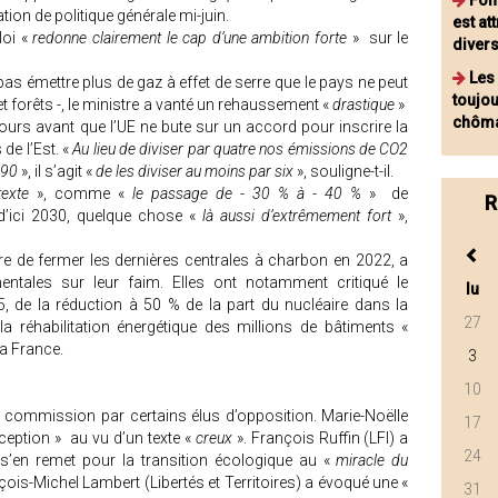
Fon
ion de politique générale mi-juin.
est at
oi «
redonne clairement le cap d’une ambition forte
» sur le
divers
Les
pas émettre plus de gaz à effet de serre que le pays ne peut
toujo
t forêts -, le ministre a vanté un rehaussement «
drastique
»
chôma
ours avant que l’UE ne bute sur un accord pour inscrire la
de l’Est. «
Au lieu de diviser par quatre nos émissions de CO2
990
», il s’agit «
de les diviser au moins par six
», souligne-t-il.
exte
», comme «
le passage de - 30 % à - 40 %
» de
R
d’ici 2030, quelque chose «
là aussi d’extrêmement fort
»,
tre de fermer les dernières centrales à charbon en 2022, a
entales sur leur faim. Elles ont notamment critiqué le
lu
 de la réduction à 50 % de la part du nucléaire dans la
27
 la réhabilitation énergétique des millions de bâtiments «
a France.
3
10
n commission par certains élus d’opposition. Marie-Noëlle
17
éception » au vu d’un texte «
creux
». François Ruffin (LFI) a
24
s’en remet pour la transition écologique au «
miracle du
nçois-Michel Lambert (Libertés et Territoires) a évoqué une «
31