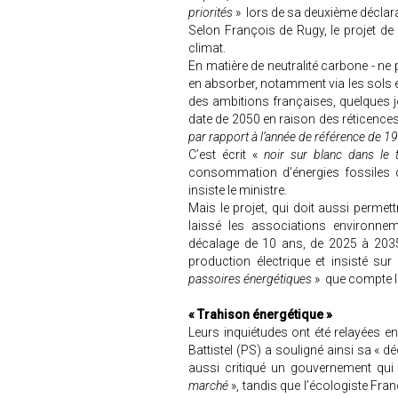
priorités
» lors de sa deuxième déclarat
Selon François de Rugy, le projet de l
climat.
En matière de neutralité carbone - ne 
en absorber, notamment via les sols e
des ambitions françaises, quelques j
date de 2050 en raison des réticences 
par rapport à l’année de référence de 1
C’est écrit «
noir sur blanc dans le t
consommation d’énergies fossiles 
insiste le ministre.
Mais le projet, qui doit aussi permet
laissé les associations environnem
décalage de 10 ans, de 2025 à 2035,
production électrique et insisté sur
passoires énergétiques
» que compte l
« Trahison énergétique »
Leurs inquiétudes ont été relayées e
Battistel (PS) a souligné ainsi sa « d
aussi critiqué un gouvernement qui 
marché
», tandis que l’écologiste Fra