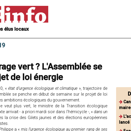
s élus locaux
19
virage vert ? L'Assemblée se
et de loi énergie
50, «
état d’urgence écologique et climatique
», trajectoire de
D
semblée se penche en début de semaine sur le projet de loi
des ambitions écologiques du gouvernement.
Cani
e veut plus vert, le ministre de la Transition écologique
maire
 arrivait - a priori mardi soir dans l’hémicycle -, «
dans un
L'ac
 la crise des Gilets jaunes et des élections européennes
lancé
stes.
hilippe a «
mis l’urgence écologique au premier rang de ses