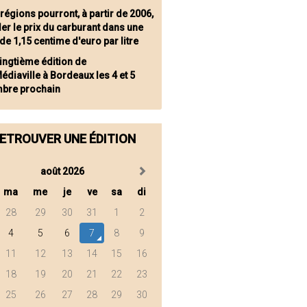
régions pourront, à partir de 2006,
r le prix du carburant dans une
 de 1,15 centime d'euro par litre
vingtième édition de
édiaville à Bordeaux les 4 et 5
bre prochain
ETROUVER UNE ÉDITION
août 2026
ma
me
je
ve
sa
di
28
29
30
31
1
2
4
5
6
7
8
9
11
12
13
14
15
16
18
19
20
21
22
23
25
26
27
28
29
30