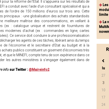
 pour la réforme de l’Etat. Il s’appuiera sur les résultats de
Les 
EFI a conduit avec l’aide d’un consultant spécialisé et qui a
module
s de l’ordre de 150 millions d’euros sur trois ans. Cette
limite
xes principaux : -une globalisation des achats standardisés
-une meilleure maîtrise des consommations, en veillant à
La 
s (ex : catalogue unique et restreint de fournitures de
MultiM
ues modernes d’achat (ex : commandes en ligne, cartes
novem
sées). Ce service doit conduire à une professionnalisation
décharger les agents de ces tâches, libérant ainsi du temps
e de l’économie et le secrétaire d’Etat au budget et à la
R
es achats publics constituent un gisement d’économies très
tat, et que le MINEFI, compte tenu de son expérience dans ce
der les autres ministères à s’engager également dans de
lu
e info
sur Twitter :
@Maireinfo2
27
3
10
17
24