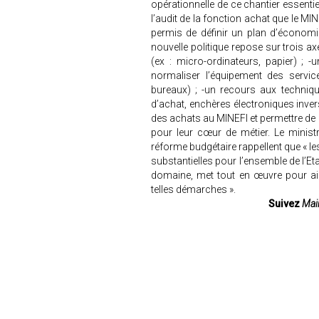
opérationnelle de ce chantier essentiel
l’audit de la fonction achat que le MIN
permis de définir un plan d’économie
nouvelle politique repose sur trois a
(ex : micro-ordinateurs, papier) ; 
normaliser l’équipement des service
bureaux) ; -un recours aux techniq
d’achat, enchères électroniques inver
des achats au MINEFI et permettre de 
pour leur cœur de métier. Le ministr
réforme budgétaire rappellent que « l
substantielles pour l’ensemble de l’E
domaine, met tout en œuvre pour ai
telles démarches ».
Suivez
Mair