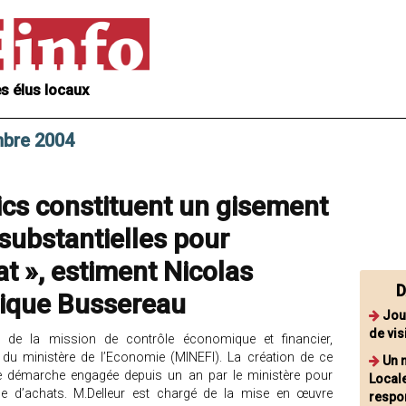
s élus locaux
mbre 2004
ics constituent un gisement
substantielles pour
at », estiment Nicolas
D
ique Bussereau
Jou
de vis
gé de la mission de contrôle économique et financier,
du ministère de l’Economie (MINEFI). La création de ce
Un 
une démarche engagée depuis un an par le ministère pour
Locale
ue d’achats. M.Delleur est chargé de la mise en œuvre
respon