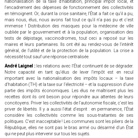
nationalisation de la taxe d’habitation, principal impôt local, et
l’encadrement des dépenses de fonctionnement des collectivités
en témoignent. Or, durant la crise sanitaire, l’État a fait ce qu’il a pu,
mais nous, élus, nous avons fait tout ce qu’il n’a pas pu et c’est
immense ! Distribution des masques pour la médecine de ville
oubliée par le gouvernement et à la population, organisation des
tests de dépistage, vaccinodromes, tout ceci a reposé sur les
maires et leurs partenaires. Ils ont été au rendez-vous de l’intérêt
général, de l’utilité et de la protection de la population. La crise a
nécessité tout sauf une réponse centralisée.
André Laignel :
les relations avec l’État continuent de se dégrader.
Notre capacité en tant qu’élus de lever l’impôt est en recul
important avec la nationalisation des impôts locaux – la taxe
d’habitation (TH) et la taxe sur l’électricité – et la suppression d’une
partie des impôts économiques. Les élus ne maîtrisent plus les
recettes dont ils ont besoin pour répondre aux attentes de leurs
concitoyens. Priver les collectivités de l’autonomie fiscale, c’est les
priver de libertés. Il y a aussi l’état d’esprit : en permanence, l’État
considère les collectivités comme les sous-traitantes de ses
politiques. C’est inacceptable ! Les communes sont les piliers de la
République, elles ne sont pas le bras armé ou désarmé d’un État
qui ne peut plus intervenir sur tous les sujets.