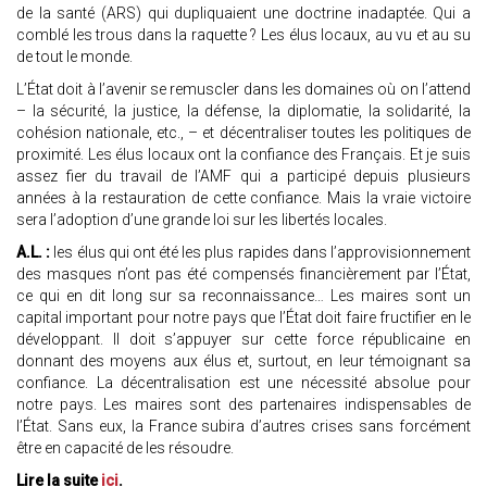
de la santé (ARS) qui dupliquaient une doctrine inadaptée. Qui a
comblé les trous dans la raquette ? Les élus locaux, au vu et au su
de tout le monde.
L’État doit à l’avenir se remuscler dans les domaines où on l’attend
– la sécurité, la justice, la défense, la diplomatie, la solidarité, la
cohésion nationale, etc., – et décentraliser toutes les politiques de
proximité. Les élus locaux ont la confiance des Français. Et je suis
assez fier du travail de l’AMF qui a participé depuis plusieurs
années à la restauration de cette confiance. Mais la vraie victoire
sera l’adoption d’une grande loi sur les libertés locales.
A.L. :
les élus qui ont été les plus rapides dans l’approvisionnement
des masques n’ont pas été compensés financièrement par l’État,
ce qui en dit long sur sa reconnaissance… Les maires sont un
capital important pour notre pays que l’État doit faire fructifier en le
développant. Il doit s’appuyer sur cette force républicaine en
donnant des moyens aux élus et, surtout, en leur témoignant sa
confiance. La décentralisation est une nécessité absolue pour
notre pays. Les maires sont des partenaires indispensables de
l’État. Sans eux, la France subira d’autres crises sans forcément
être en capacité de les résoudre.
Lire la suite
ici
.