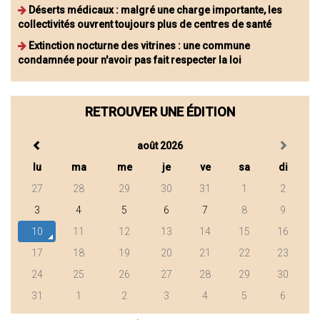
Déserts médicaux : malgré une charge importante, les
collectivités ouvrent toujours plus de centres de santé
Extinction nocturne des vitrines : une commune
condamnée pour n'avoir pas fait respecter la loi
RETROUVER UNE ÉDITION
août 2026
lu
ma
me
je
ve
sa
di
27
28
29
30
31
1
2
3
4
5
6
7
8
9
10
11
12
13
14
15
16
17
18
19
20
21
22
23
24
25
26
27
28
29
30
31
1
2
3
4
5
6