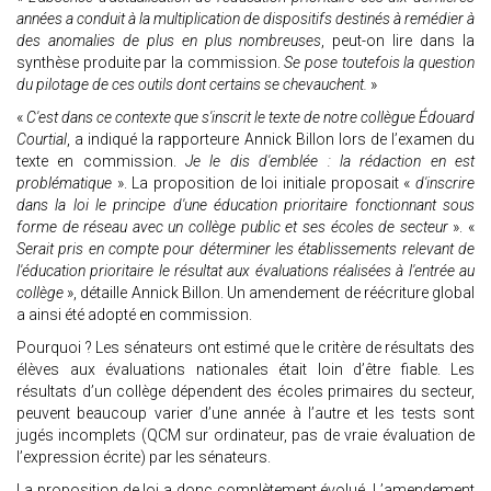
années a conduit à la multiplication de dispositifs destinés à remédier à
des anomalies de plus en plus nombreuses
, peut-on lire dans la
synthèse produite par la commission.
Se pose toutefois la question
du pilotage de ces outils dont certains se chevauchent.
»
«
C'est dans ce contexte que s'inscrit le texte de notre collègue Édouard
Courtial
, a indiqué la rapporteure Annick Billon lors de l’examen du
texte en commission.
Je le dis d'emblée : la rédaction en est
problématique
». La proposition de loi initiale proposait «
d'inscrire
dans la loi le principe d'une éducation prioritaire fonctionnant sous
forme de réseau avec un collège public et ses écoles de secteur
». «
Serait pris en compte pour déterminer les établissements relevant de
l'éducation prioritaire le résultat aux évaluations réalisées à l'entrée au
collège
», détaille Annick Billon. Un amendement de réécriture global
a ainsi été adopté en commission.
Pourquoi ? Les sénateurs ont estimé que le critère de résultats des
élèves aux évaluations nationales était loin d’être fiable. Les
résultats d’un collège dépendent des écoles primaires du secteur,
peuvent beaucoup varier d’une année à l’autre et les tests sont
jugés incomplets (QCM sur ordinateur, pas de vraie évaluation de
l’expression écrite) par les sénateurs.
La proposition de loi a donc complètement évolué. L’amendement