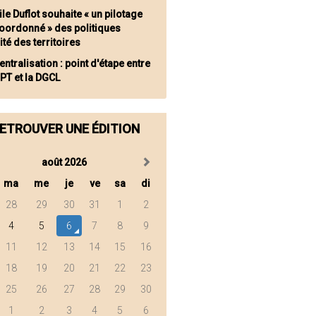
le Duflot souhaite « un pilotage
coordonné » des politiques
ité des territoires
ntralisation : point d'étape entre
PT et la DGCL
ETROUVER UNE ÉDITION
août 2026
ma
me
je
ve
sa
di
28
29
30
31
1
2
4
5
6
7
8
9
11
12
13
14
15
16
18
19
20
21
22
23
25
26
27
28
29
30
1
2
3
4
5
6