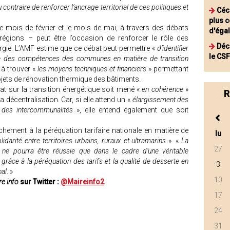
contraire de renforcer l’ancrage territorial de ces politiques et
Céci
plus 
e mois de février et le mois de mai, à travers des débats
d'égal
régions – peut être l’occasion de renforcer le rôle des
Déce
ie. L’AMF estime que ce débat peut permettre «
d’identifier
le CSF
cice des compétences des communes en matière de transition
 à trouver «
les moyens techniques et financiers
» permettant
jets de rénovation thermique des bâtiments.
t sur la transition énergétique soit mené «
en cohérence
»
R
 la décentralisation. Car, si elle attend un «
élargissement des
 des intercommunalités
», elle entend également que soit
chement à la péréquation tarifaire nationale en matière de
lu
olidarité entre territoires urbains, ruraux et ultramarins
». «
La
27
ne pourra être réussie que dans le cadre d’une véritable
ie grâce à la péréquation des tarifs et la qualité de desserte en
3
nal
. »
10
e info
sur Twitter :
@Maireinfo2
17
24
31