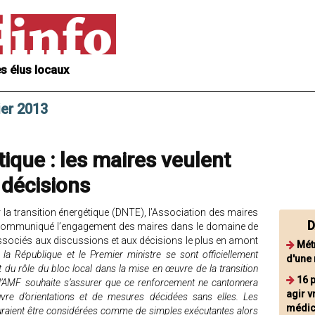
s élus locaux
ier 2013
tique : les maires veulent
 décisions
r la transition énergétique (DNTE), l’Association des maires
D
e communiqué l’engagement des maires dans le domaine de
 associés aux discussions et aux décisions le plus en amont
Mét
 la République et le Premier ministre se sont officiellement
d'une 
du rôle du bloc local dans la mise en œuvre de la transition
16 
’AMF souhaite s’assurer que ce renforcement ne cantonnera
agir v
e d’orientations et de mesures décidées sans elles. Les
médic
raient être considérées comme de simples exécutantes alors