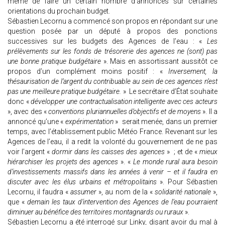
même de faire un certain nombre d’annonces sur certaines
orientations du prochain budget.
Sébastien Lecornu a commencé son propos en répondant sur une
question posée par un député à propos des ponctions
successives sur les budgets des Agences de l’eau : «
Les
prélèvements sur les fonds de trésorerie des agences ne (sont) pas
une bonne pratique budgétaire
». Mais en assortissant aussitôt ce
propos d’un complément moins positif : «
Inversement, la
thésaurisation de l’argent du contribuable au sein de ces agences n’est
pas une meilleure pratique budgétaire.
» Le secrétaire d’État souhaite
donc «
développer une contractualisation intelligente avec ces acteurs
», avec des «
conventions pluriannuelles d’objectifs et de moyens
». Il a
annoncé qu’une «
expérimentation
» serait menée, dans un premier
temps, avec l’établissement public Météo France. Revenant sur les
Agences de l’eau, il a redit la volonté du gouvernement de ne pas
voir l’argent «
dormir dans les caisses des agences
» ; et de «
mieux
hiérarchiser les projets des agences
». «
Le monde rural aura besoin
d’investissements massifs dans les années à venir – et il faudra en
discuter avec les élus urbains et métropolitains
». Pour Sébastien
Lecornu, il faudra «
assumer
», au nom de la «
solidarité nationale
»,
que «
demain les taux d’intervention des Agences de l’eau pourraient
diminuer au bénéfice des territoires montagnards ou ruraux
».
Sébastien Lecornu a été interrogé sur Linky, disant avoir du mal à