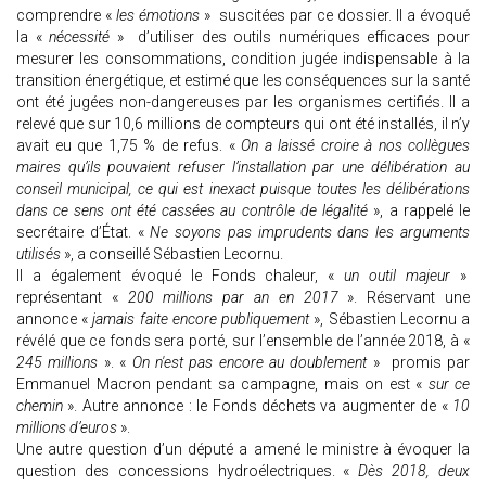
comprendre «
les émotions
» suscitées par ce dossier. Il a évoqué
la «
nécessité
» d’utiliser des outils numériques efficaces pour
mesurer les consommations, condition jugée indispensable à la
transition énergétique, et estimé que les conséquences sur la santé
ont été jugées non-dangereuses par les organismes certifiés. Il a
relevé que sur 10,6 millions de compteurs qui ont été installés, il n’y
avait eu que 1,75 % de refus. «
On a laissé croire à nos collègues
maires qu’ils pouvaient refuser l’installation par une délibération au
conseil municipal, ce qui est inexact puisque toutes les délibérations
dans ce sens ont été cassées au contrôle de légalité
», a rappelé le
secrétaire d’État. «
Ne soyons pas imprudents dans les arguments
utilisés
», a conseillé Sébastien Lecornu.
Il a également évoqué le Fonds chaleur, «
un outil majeur
»
représentant «
200 millions par an en 2017
». Réservant une
annonce «
jamais faite encore publiquement
», Sébastien Lecornu a
révélé que ce fonds sera porté, sur l’ensemble de l’année 2018, à «
245 millions
». «
On n'est pas encore au doublement
» promis par
Emmanuel Macron pendant sa campagne, mais on est «
sur ce
chemin
». Autre annonce : le Fonds déchets va augmenter de «
10
millions d’euros
».
Une autre question d’un député a amené le ministre à évoquer la
question des concessions hydroélectriques. «
Dès 2018, deux