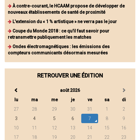
À contre-courant, le HCAAM propose de développer de
nouveaux établissements de santé de proximité
L'extension du « 1 % artistique » ne verra pas le jour
Coupe du Monde 2018 : ce qu'il faut savoir pour
retransmettre publiquement les matches
Ondes électromagnétiques : les émissions des
compteurs communicants désormais mesurées
RETROUVER UNE ÉDITION
août 2026
lu
ma
me
je
ve
sa
di
27
28
29
30
31
1
2
3
4
5
6
7
8
9
10
11
12
13
14
15
16
17
18
19
20
21
22
23