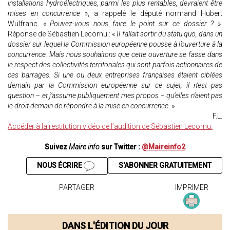
installations hydroélectriques, parmi les plus rentables, devraient être
mises en concurrence
», a rappelé le député normand Hubert
Wulfranc. «
Pouvez-vous nous faire le point sur ce dossier ?
»
Réponse de Sébastien Lecornu : «
Il fallait sortir du statu quo, dans un
dossier sur lequel la Commission européenne pousse à l’ouverture à la
concurrence. Mais nous souhaitons que cette ouverture se fasse dans
le respect des collectivités territoriales qui sont parfois actionnaires de
ces barrages. Si une ou deux entreprises françaises étaient ciblées
demain par la Commission européenne sur ce sujet, il n’est pas
question – et j’assume publiquement mes propos – qu’elles n’aient pas
le droit demain de répondre à la mise en concurrence.
»
F.L.
Accéder à la restitution vidéo de l’audition de Sébastien Lecornu.
Suivez
Maire info
sur Twitter :
@Maireinfo2
NOUS ÉCRIRE
S'ABONNER GRATUITEMENT
PARTAGER
IMPRIMER
DANS L'ÉDITION DU JOUR