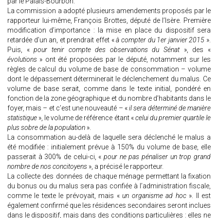
par le Palais-Bourbon.
La commission a adopté plusieurs amendements proposés par le
rapporteur lui-même, François Brottes, député de l’Isère. Première
modification d’importance : la mise en place du dispositif sera
retardée d’un an, et prendrait effet «
à compter du 1er janvier 2015
».
Puis, «
pour tenir compte des observations du Sénat
», des «
évolutions
» ont été proposées par le député, notamment sur les
règles de calcul du volume de base de consommation – volume
dont le dépassement déterminerait le déclenchement du malus. Ce
volume de base serait, comme dans le texte initial, pondéré en
fonction de la zone géographique et du nombre d’habitants dans le
foyer, mais – et c’est une nouveauté – «
il sera déterminé de manière
statistique
», le volume de référence étant «
celui du premier quartile le
plus sobre de la population
».
La consommation au-delà de laquelle sera déclenché le malus a
été modifiée : initialement prévue à 150% du volume de base, elle
passerait à 300% de celui-ci, «
pour ne pas pénaliser un trop grand
nombre de nos concitoyens
», a précisé le rapporteur.
La collecte des données de chaque ménage permettant la fixation
du bonus ou du malus sera pas confiée à l’administration fiscale,
comme le texte le prévoyait, mais «
un organisme ad hoc
». Il est
également confirmé que les résidences secondaires seront inclues
dans le dispositif, mais dans des conditions particulières : elles ne