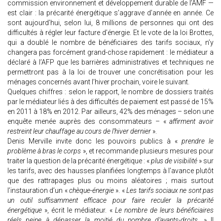
commission environnement et développement durable de l’AMF —
est clair : la précarité énergétique s’aggrave d’année en année. Ce
sont aujourd’hui, selon lui, 8 millions de personnes qui ont des
difficultés à régler leur facture d’énergie. Et le vote de la loi Brottes,
qui a doublé le nombre de bénéficiaires des tarifs sociaux, n’y
changera pas forcément grand-chose rapidement : le médiateur a
déclaré à l’AFP que les barrières administratives et techniques ne
permettront pas à la loi de trouver une concrétisation pour les
ménages concernés avant l’hiver prochain, voire le suivant.
Quelques chiffres : selon le rapport, le nombre de dossiers traités
par le médiateur liés à des difficultés de paiement est passé de 15%
en 2011 à 18% en 2012. Par ailleurs, 42% des ménages – selon une
enquête menée auprès des consommateurs – «
affirment avoir
restreint leur chauffage au cours de l’hiver dernier
».
Denis Merville invite donc les pouvoirs publics à «
prendre le
problème à bras le corps
», et recommande plusieurs mesures pour
traiter la question de la précarité énergétique : «
plus de visibilité
» sur
les tarifs, avec des hausses planifiées longtemps à l’avance plutôt
que des rattrapages plus ou moins aléatoires ; mais surtout
l’instauration d’un «
chèque-énergie
». «
Les tarifs sociaux ne sont pas
un outil suffisamment efficace pour faire reculer la précarité
énergétique
», écrit le médiateur. «
Le nombre de leurs bénéficiaires
réels peine à dépasser la moitié du nombre d’ayants-droits
. » Il