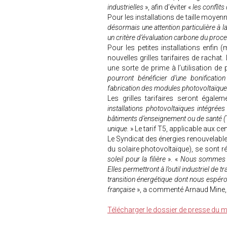
industrielles
», afin d’éviter «
les conflit
Pour les installations de taille moyenn
désormais une attention particulière à la
un critère d’évaluation carbone du pro
Pour les petites installations enfin 
nouvelles grilles tarifaires de rachat.
une sorte de prime à l’utilisation d
pourront bénéficier d’une bonificatio
fabrication des modules photovoltaïqu
Les grilles tarifaires seront égalem
installations photovoltaïques intégrées
bâtiments d’enseignement ou de santé (T
unique.
» Le tarif T5, applicable aux cen
Le Syndicat des énergies renouvelabl
du solaire photovoltaïque), se sont 
soleil pour la filière
». «
Nous sommes sa
Elles permettront à l’outil industriel de 
transition énergétique dont nous espéron
française
», a commenté Arnaud Mine,
Télécharger le dossier de presse du m