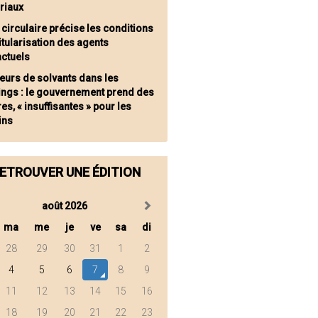
oriaux
 circulaire précise les conditions
titularisation des agents
actuels
eurs de solvants dans les
ings : le gouvernement prend des
s, « insuffisantes » pour les
ins
ETROUVER UNE ÉDITION
août 2026
ma
me
je
ve
sa
di
28
29
30
31
1
2
4
5
6
7
8
9
11
12
13
14
15
16
18
19
20
21
22
23