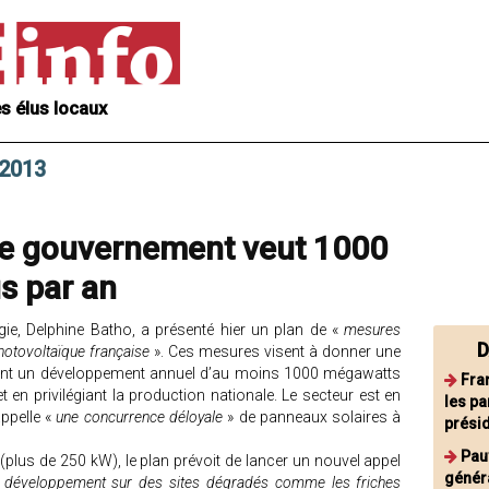
s élus locaux
 2013
 le gouvernement veut 1000
s par an
rgie, Delphine Batho, a présenté hier un plan de «
mesures
D
photovoltaïque française
». Ces mesures visent à donner une
 visant un développement annuel d’au moins 1000 mégawatts
Fra
t en privilégiant la production nationale. Le secteur est en
les pa
appelle «
une concurrence déloyale
» de panneaux solaires à
présid
Pau
(plus de 250 kW), le plan prévoit de lancer un nouvel appel
génér
e développement sur des sites dégradés comme les friches