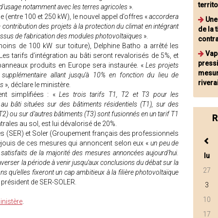
territ
s d’usage notamment avec les terres agricoles
».
e (entre 100 et 250 kW), le nouvel appel d’offres «
accordera
Une
 contribution des projets à la protection du climat en intégrant
de la 
cessus de fabrication des modules photovoltaïques
».
contr
(moins de 100 kW sur toiture), Delphine Batho a arrêté les
Vap
 Les tarifs d’intégration au bâti seront revalorisés de 5%, et
press
e panneaux produits en Europe sera instaurée. «
Les projets
mesure
n supplémentaire allant jusqu’à 10% en fonction du lieu de
rivera
es
», déclare le ministère.
ent simplifiées : «
Les trois tarifs T1, T2 et T3 pour les
 au bâti situées sur des bâtiments résidentiels (T1), sur des
2) ou sur d’autres bâtiments (T3) sont fusionnés en un tarif T1
R
trales au sol, est lui dévalorisé de 20%.
es (SER) et Soler (Groupement français des professionnels
réjouis de ces mesures qui annoncent selon eux «
un peu de
tisfaits de la majorité des mesures annoncées aujourd’hui.
lu
traverser la période à venir jusqu’aux conclusions du débat sur la
27
s qu’elles fixeront un cap ambitieux à la filière photovoltaïque
 président de SER-SOLER.
3
10
inistère
.
17