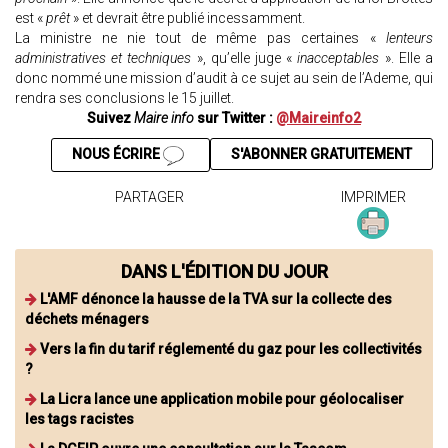
est «
prêt
» et devrait être publié incessamment.
La ministre ne nie tout de même pas certaines «
lenteurs
administratives et techniques
», qu’elle juge «
inacceptables
». Elle a
donc nommé une mission d’audit à ce sujet au sein de l’Ademe, qui
rendra ses conclusions le 15 juillet.
Suivez
Maire info
sur Twitter :
@Maireinfo2
NOUS ÉCRIRE
S'ABONNER GRATUITEMENT
PARTAGER
IMPRIMER
DANS L'ÉDITION DU JOUR
L'AMF dénonce la hausse de la TVA sur la collecte des
déchets ménagers
Vers la fin du tarif réglementé du gaz pour les collectivités
?
La Licra lance une application mobile pour géolocaliser
les tags racistes