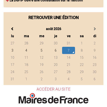
La DGFIP ouvre une consultation sur la Tascom
RETROUVER UNE ÉDITION
août 2026
lu
ma
me
je
ve
sa
di
27
28
29
30
31
1
2
3
4
5
6
7
8
9
10
11
12
13
14
15
16
17
18
19
20
21
22
23
24
25
26
27
28
29
30
31
1
2
3
4
5
6
ACCÉDER AU SITE