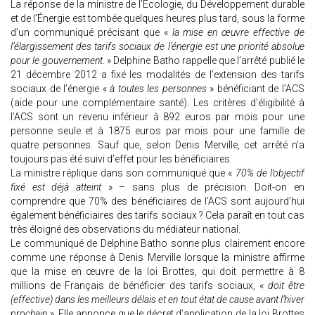
La réponse de la ministre de l’Écologie, du Développement durable
et de l’Énergie est tombée quelques heures plus tard, sous la forme
d’un communiqué précisant que «
la mise en œuvre effective de
l’élargissement des tarifs sociaux de l’énergie est une priorité absolue
pour le gouvernement
. » Delphine Batho rappelle que l’arrêté publié le
21 décembre 2012 a fixé les modalités de l’extension des tarifs
sociaux de l’énergie «
à toutes les personnes
» bénéficiant de l’ACS
(aide pour une complémentaire santé). Les critères d’éligibilité à
l’ACS sont un revenu inférieur à 892 euros par mois pour une
personne seule et à 1875 euros par mois pour une famille de
quatre personnes. Sauf que, selon Denis Merville, cet arrêté n’a
toujours pas été suivi d’effet pour les bénéficiaires.
La ministre réplique dans son communiqué que «
70% de l’objectif
fixé est déjà atteint
» – sans plus de précision. Doit-on en
comprendre que 70% des bénéficiaires de l’ACS sont aujourd’hui
également bénéficiaires des tarifs sociaux ? Cela paraît en tout cas
très éloigné des observations du médiateur national.
Le communiqué de Delphine Batho sonne plus clairement encore
comme une réponse à Denis Merville lorsque la ministre affirme
que la mise en œuvre de la loi Brottes, qui doit permettre à 8
millions de Français de bénéficier des tarifs sociaux, «
doit être
(effective) dans les meilleurs délais et en tout état de cause avant l’hiver
prochain
». Elle annonce que le décret d’application de la loi Brottes