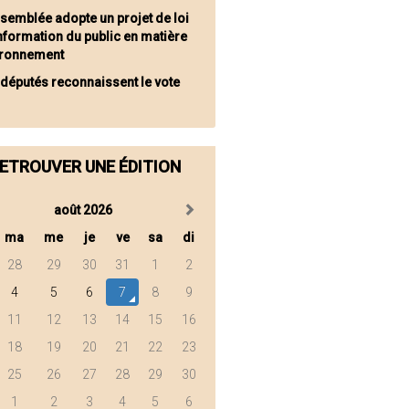
ssemblée adopte un projet de loi
information du public en matière
ironnement
 députés reconnaissent le vote
ETROUVER UNE ÉDITION
août 2026
ma
me
je
ve
sa
di
28
29
30
31
1
2
4
5
6
7
8
9
11
12
13
14
15
16
18
19
20
21
22
23
25
26
27
28
29
30
1
2
3
4
5
6