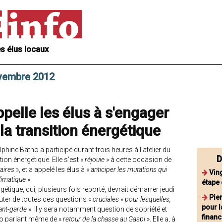
s élus locaux
ovembre 2012
pelle les élus à s'engager
la transition énergétique
lphine Batho a participé durant trois heures à l’atelier du
D
ion énergétique. Elle s’est «
réjouie
» à cette occasion de
aires
», et a appelé les élus à «
anticiper les mutations qui
Vin
limatique
».
étape 
gétique, qui, plusieurs fois reporté, devrait démarrer jeudi
Pier
ter de toutes ces questions «
cruciales » pour lesquelles,
pour l
vant-garde
». Il y sera notamment question de sobriété et
financ
tho parlant même de «
retour de la chasse au Gaspi
». Elle a, à