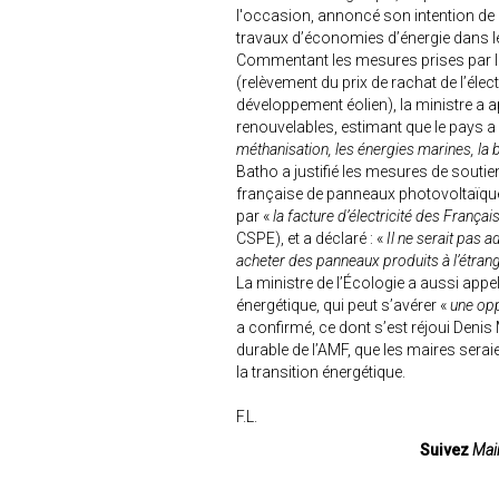
l'occasion, annoncé son intention de 
travaux d’économies d’énergie dans l
Commentant les mesures prises par l
(relèvement du prix de rachat de l’éle
développement éolien), la ministre a a
renouvelables, estimant que le pays a
méthanisation, les énergies marines, la
Batho a justifié les mesures de soutien
française de panneaux photovoltaïque
par «
la facture d’électricité des Françai
CSPE), et a déclaré : «
Il ne serait pas 
acheter des panneaux produits à l’étran
La ministre de l’Écologie a aussi appel
énergétique, qui peut s’avérer «
une opp
a confirmé, ce dont s’est réjoui Deni
durable de l’AMF, que les maires serai
la transition énergétique.
F.L.
Suivez
Mair