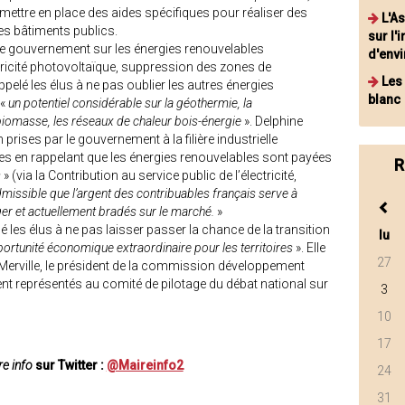
mettre en place des aides spécifiques pour réaliser des
L'A
es bâtiments publics.
sur l'
e gouvernement sur les énergies renouvelables
d'env
ctricité photovoltaïque, suppression des zones de
Les
ppelé les élus à ne pas oublier les autres énergies
blanc
 «
un potentiel considérable sur la géothermie, la
 biomasse, les réseaux de chaleur bois-énergie
». Delphine
 prises par le gouvernement à la filière industrielle
s en rappelant que les énergies renouvelables sont payées
R
s
» (via la Contribution au service public de l’électricité,
admissible que l’argent des contribuables français serve à
ger et actuellement bradés sur le marché.
»
é les élus à ne pas laisser passer la chance de la transition
lu
ortunité économique extraordinaire pour les territoires
». Elle
27
s Merville, le président de la commission développement
ent représentés au comité de pilotage du débat national sur
3
10
17
e info
sur Twitter :
@Maireinfo2
24
31